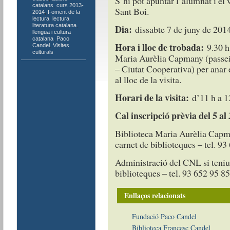
S’hi pot apuntar l’alumnat i el
catalans
,
curs 2013-
Sant Boi.
2014
,
Foment de la
lectura
,
lectura
,
literatura catalana
,
Dia:
dissabte 7 de juny de 201
llengua i cultura
catalana
,
Paco
Hora i lloc de trobada:
9.30 h 
Candel
,
Visites
culturals
Maria Aurèlia Capmany (passei
– Ciutat Cooperativa) per anar e
al lloc de la visita.
Horari de la visita:
d’11 h a 1
Cal inscripció prèvia del 5 al
Biblioteca Maria Aurèlia Capma
carnet de biblioteques – tel. 93
Administració del CNL si teniu 
biblioteques – tel. 93 652 95 85
Enllaços relacionats
Fundació Paco Candel
Biblioteca Francesc Candel