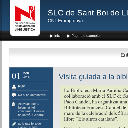
SLC de Sant Boi de L
CNL Eramprunyà
Inici
Pàgina d’exemple
Ent
01
MAIG
Visita guiada a la bi
2014
RMP
La Biblioteca Maria Aurèlia C
col·laboració amb el SLC de Sa
No hi ha comentaris
Paco Candel, ha organitzat una v
Activitats per a
Biblioteca Francesc Candel de 
l'alumnat i el
voluntariat
,
Cursos
marc de la celebració dels 50 a
de català
,
General
llibre “Els altres catalans”.
activitats fora de
classe
,
autors