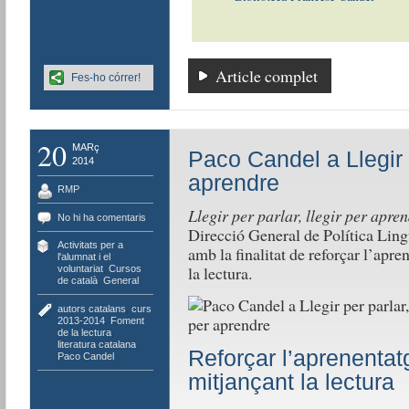
Article complet
Fes-ho córrer!
20
MARç
Paco Candel a Llegir p
2014
aprendre
RMP
Llegir per parlar, llegir per apre
No hi ha comentaris
Direcció General de Política Ling
Activitats per a
amb la finalitat de reforçar l’apren
l'alumnat i el
la lectura.
voluntariat
,
Cursos
de català
,
General
autors catalans
,
curs
2013-2014
,
Foment
de la lectura
,
literatura catalana
,
Reforçar l’aprenentatg
Paco Candel
mitjançant la lectura