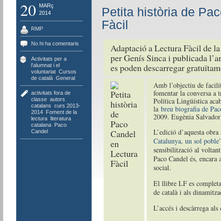
20
MARç
Petita història de Pa
2014
Fàcil
RMP
No hi ha comentaris
Adaptació a Lectura Fàcil de la
per Genís Sinca i publicada l’an
Activitats per a
es poden descarregar gratuïtam
l'alumnat i el
voluntariat
,
Cursos
de català
,
General
Amb l’objectiu de facili
fomentar la conversa a t
activitats fora de
classe
,
autors
Política Lingüística aca
catalans
,
curs 2013-
la
breu biografia de Pa
2014
,
Foment de la
2009. Eugènia Salvador 
lectura
,
literatura
catalana
,
Paco
L’edició d’aquesta obra
Candel
Catalunya, un sol poble
sensibilització al voltant
Paco Candel és, encara a
social.
El llibre LF es comple
de català i als dinamitza
L’accés i descàrrega als