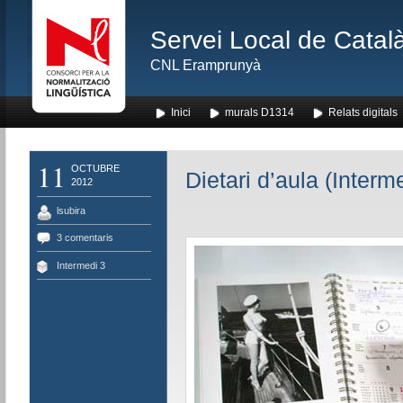
Servei Local de Català
CNL Eramprunyà
Inici
murals D1314
Relats digitals
11
OCTUBRE
Dietari d’aula (Interm
2012
lsubira
3 comentaris
Intermedi 3