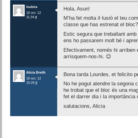
lsubira
Hola, Asun!
16 oct. 12
11:34
#
M’ha fet molta il·lusió el teu co
classe que has estrenat el bloc? 
Estic segura que treballant amb l
ens ho passarem molt bé i apre
Efectivament, només hi arriben e
arrisquem-nos-hi. 😉
Alicia Breilh
Bona tarda Lourdes, et felicito pe
16 oct. 12
15:26
#
No he pogut atendre la segona c
he trobat que el bloc és una mag
fet el darrer dia i la importància
salutacions, Alicia