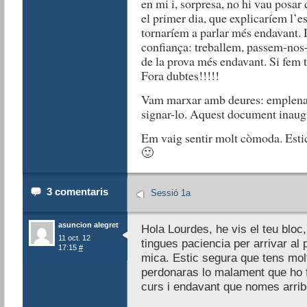
en mi i, sorpresa, no hi vau posar
el primer dia, que explicaríem l’es
tornaríem a parlar més endavant.
confiança: treballem, passem-nos-
de la prova més endavant. Si fem t
Fora dubtes!!!!!
Vam marxar amb deures: emplenar 
signar-lo. Aquest document inaugu
Em vaig sentir molt còmoda. Estic
🙂
3 comentaris
Sessió 1a
asuncion alegret
Hola Lourdes, he vis el teu bloc
11 oct. 12
tingues paciencia per arrivar al
17:15
#
mica. Estic segura que tens mol
perdonaras lo malament que ho 
curs i endavant que nomes arrib