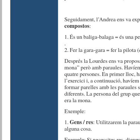
Seguidament, l’Andrea ens va expl
compostos
:
1. És un baliga-balaga = és una pe
.
2. Fer la gara-gara = fer la pilota 
Després la Lourdes ens va proposa
mona” però amb paraules. Havíem d
quatre persones. En primer lloc, 
l’exercici i, a continuació, havíem
formar parelles amb les paraules 
diferents. La persona del grup que
era la mona.
Exemple:
Gens / res
1.
: Utilitzarem la para
alguna cosa.
Exemple: Si necessites res, digues