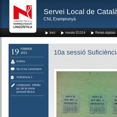
Servei Local de Català
CNL Eramprunyà
Inici
murals D1314
Relats digitals
19
FEBRER
10a sessió Suficiènci
2013
lsubira
No hi ha comentaris
Suficiència 1
compostos
,
infinitiu
,
joc de la mona
,
precisió lèxica