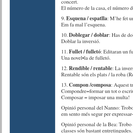
concert.
El número de la casa, el número de
Esquena / espatlla
9.
: M’he fet u
Em fa mal l’esquena.
Doblegar / doblar
10.
: Has de do
Doblar la inversió.
Fullet / fulletó
11.
: Editaran un f
Una novel•la de fulletó.
Rendible / rentable
12.
: La inver
Rentable són els plats / la roba (R
Compon /composa
13.
: Aquest t
Compondre=formar un tot o escriu
Composar = imposar una multa!
Opinió personal del Nanno: Trobo 
em sento més segur per expressar-m
Opinió personal de la Bea: Trobo 
classes són bastant entretingudes.