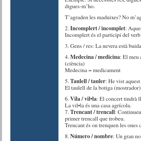
digues-m’ho.
T’agraden les maduixes? No m’ag
Incomplert / incomplet
2.
: Aques
Incomplert és el participi del ve
3. Gens / res: La nevera està buida
Medecina / medicina
4.
: El meu 
(ciència)
Medecina = medicament
Taulell / tauler
5.
: He vist aquest 
El taulell de la botiga (mostrado
Vila / vil•la
6.
: El concert tindrà l
La vil•la és una casa agrícola.
Trencant / trencall
7.
: Continueu 
primer trencall que trobeu.
Trencant és on trenquen les ones 
Número / nombre
8.
: Un gran no