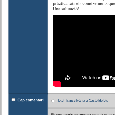
pràctica tots els coneixements que
Una salutació!
Cap comentari
Hotel Transsilvània a Castelldefels
Els comentaris per aquesta entrada estan t