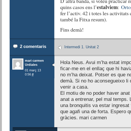
D’altra banda, si voleu practicar m
estalviem
quins casos ens l’
:
Orto
fer l’activ. 42 i totes les activitat
també la Fitxa resum).
Fins demà!
2 comentaris
Intermedi 1. Unitat 2
mari carmen
Hola Neus. Avui m’ha estat impos
Urdiales
ficar-me en el enllaç que hi havia
01 març 13
no m’ha deixat. Potser es que no
0:56
#
demà. Si no ho aconsegueixo li 
venir a casa.
El motiu de no poder haver anat 
anat a entrenar, pel mal temps.
una bronquitis va estar ingresat
que agafi una de forta. Espero q
gràcies. mari carmen