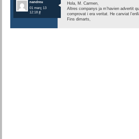
nandreu
Hola, M. Carmen,
01 març 13
Altres companys ja m’havien advertit qu
12:18
#
comprovat i era veritat. He canviat l’enll
Fins dimarts,