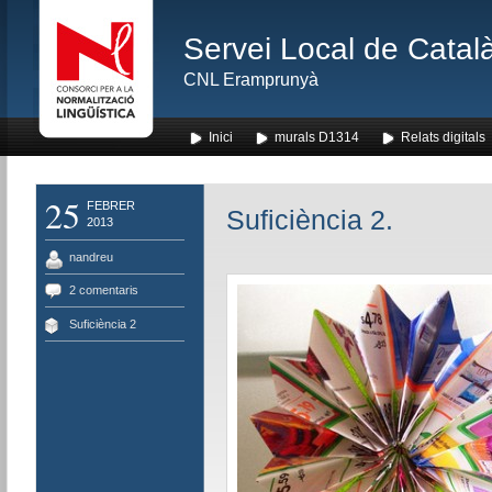
Servei Local de Català
CNL Eramprunyà
Inici
murals D1314
Relats digitals
25
FEBRER
Suficiència 2.
2013
nandreu
2 comentaris
Suficiència 2