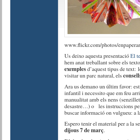
www.flickr.com/photos/enpapera
Us deixo aquesta presentació
El t
hem anat treballant sobre els text
exemples
d’aquest tipus de text: 
consell
visitar un parc natural, els
Ara us demano un últim favor: esti
infantil i necessito que em feu arr
manualitat amb els nens (senzillet
desastre…) o les instruccions per
buscar informació on vulgueu: a l
Espero tenir el material per a la s
dijous 7 de març
.