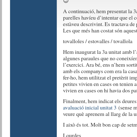
😉
A continuació, hem presentat la 3a
parelles havíeu d’intentar que el
estàveu descrivint. Es tractava de
Les que més han costat són aquest
tovalloles / estovalles / tovallola
Hem inaugurat la 3a unitat amb l’a
algunes paraules que no coneixíem 
l’exercici. Ara bé, ens n’hem sort
amb els companys com era la casa 
fer-ho, hem utilitzat el pretèrit i
petites vivien en cases on tenien 
vivien en cases on hi havia dos pat
Finalment, hem indicat els deures: 
avaluació inicial unitat 3
(sense mi
veure què aprenem al llarg de la un
I això és tot. Molt bon cap de set
Lourdes