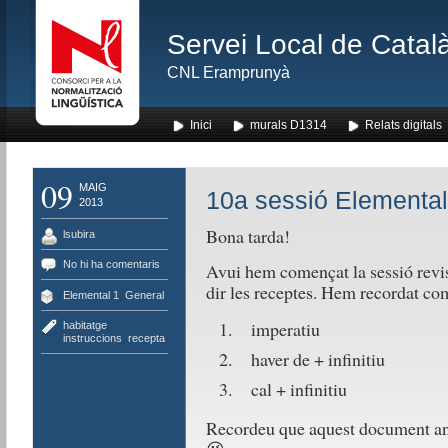
Servei Local de Català
CNL Eramprunyà
Inici
murals D1314
Relats digitals
09
MAIG
10a sessió Elemental
2013
Bona tarda!
lsubira
No hi ha comentaris
Avui hem començat la sessió revisan
dir les receptes. Hem recordat c
Elemental 1
,
General
imperatiu
habitatge
,
instruccions
,
recepta
haver de + infinitiu
cal + infinitiu
Recordeu que aquest document anirà