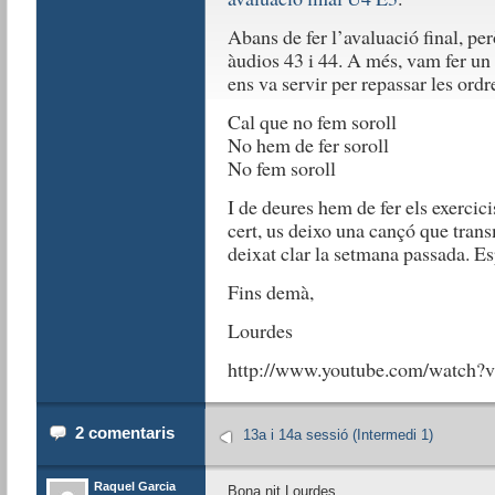
Abans de fer l’avaluació final, per
àudios 43 i 44. A més, vam fer un
ens va servir per repassar les ord
Cal que no fem soroll
No hem de fer soroll
No fem soroll
I de deures hem de fer els exercici
cert, us deixo una cançó que tran
deixat clar la setmana passada. Es
Fins demà,
Lourdes
http://www.youtube.com/watc
2 comentaris
13a i 14a sessió (Intermedi 1)
Raquel Garcia
Bona nit Lourdes,