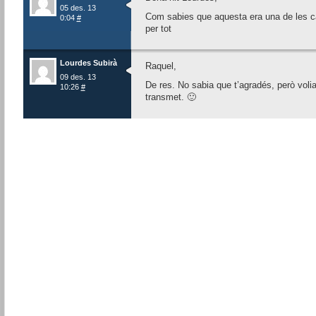
05 des. 13
Com sabies que aquesta era una de les 
0:04
#
per tot
Lourdes Subirà
Raquel,
09 des. 13
De res. No sabia que t’agradés, però voli
10:26
#
transmet. 🙂