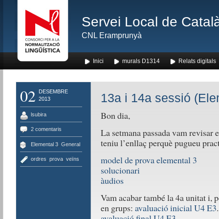
Servei Local de Català
CNL Eramprunyà
Inici
murals D1314
Relats digitals
02
DESEMBRE
13a i 14a sessió (Ele
2013
Bon dia,
lsubira
2 comentaris
La setmana passada vam revisar el
teniu l’enllaç perquè pugueu prac
Elemental 3
,
General
model de prova elemental 3
ordres
,
prova
,
veïns
solucionari
àudios
Vam acabar també la 4a unitat i, pe
en grups:
avaluació inicial U4 E3
avaluació final U4 E3
.