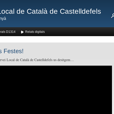
Local de Català de Castelldefels
nyà
rals D1314
Relats digitals
 Festes!
rvei Local de Català de Castelldefels us desitgem…