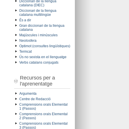
Diccionari de la llengua
catalana (DIEC)
Diccionari de la llengua
catalana multilingüe
És a dir
Gran diccionari de la llengua
catalana
Majúscules i minúscules
Neolosfera
Optimot (consultes lingüístiques)
Termcat
Ús no sexista en el llenguatge
Verbs catalans conjugats
Recursos per a
l'aprenentatge
Argumenta
Centre de Redacció
Comprensions orals Elemental
1 (Passos)
Comprensions orals Elemental
2 (Passos)
Comprensions orals Elemental
3 (Passos)