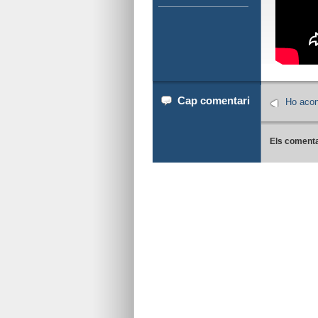
Cap comentari
Ho aco
Els comenta