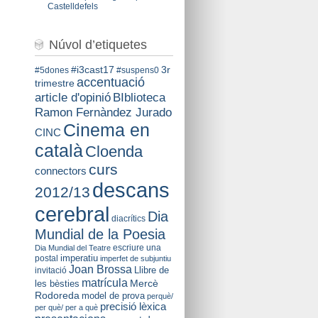
Castelldefels
Núvol d’etiquetes
#i3cast17
3r
#5dones
#suspens0
accentuació
trimestre
BIblioteca
article d'opinió
Ramon Fernàndez Jurado
Cinema en
CINC
català
Cloenda
curs
connectors
descans
2012/13
cerebral
Dia
diacrítics
Mundial de la Poesia
escriure una
Dia Mundial del Teatre
imperatiu
postal
imperfet de subjuntiu
Joan Brossa
Llibre de
invitació
matrícula
Mercè
les bèsties
Rodoreda
model de prova
perquè/
precisió lèxica
per què/ per a què