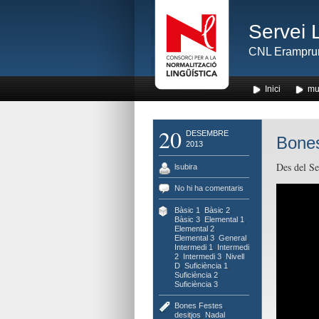
Servei 
CNL Erampru
Inici
mu
20
DESEMBRE
Bones
2013
Des del Se
lsubira
No hi ha comentaris
Bàsic 1
,
Bàsic 2
,
Bàsic 3
,
Elemental 1
,
Elemental 2
,
Elemental 3
,
General
,
Intermedi 1
,
Intermedi
2
,
Intermedi 3
,
Nivell
D
,
Suficiència 1
,
Suficiència 2
,
Suficiència 3
Bones Festes
,
desitjos
,
Nadal