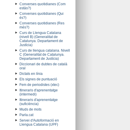
Converses quotidianes (Com
estàs?)
Converses quotidianes (Qui
és?)
Converses quotidianes (Res
més?)
Curs de Llengua Catalana
(nivell B) (Generalitat de
Catalunya. Departament de
Justícia)
Curs de llengua catalana. Nivell
C (Generalitat de Catalunya.
Departament de Justícia)
Diccionari de dubtes de català
oral
Dictats en línia
Els signes de puntuació
Fem de periodistes (xtec)
Itineraris d'aprenentatge
(intermedi)
Itineraris d'aprenentatge
(suficiència)
Muds de mots
Parla.cat
Servei d'Autoformació en
Llengua Catalana (UPF)