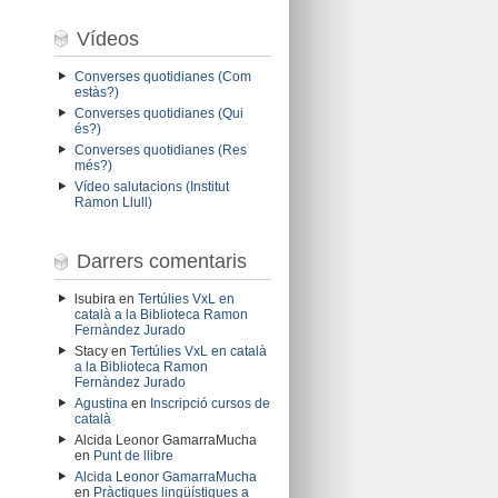
Vídeos
Converses quotidianes (Com
estàs?)
Converses quotidianes (Qui
és?)
Converses quotidianes (Res
més?)
Vídeo salutacions (Institut
Ramon Llull)
Darrers comentaris
lsubira
en
Tertúlies VxL en
català a la Biblioteca Ramon
Fernàndez Jurado
Stacy
en
Tertúlies VxL en català
a la Biblioteca Ramon
Fernàndez Jurado
Agustina
en
Inscripció cursos de
català
Alcida Leonor GamarraMucha
en
Punt de llibre
Alcida Leonor GamarraMucha
en
Pràctiques lingüístiques a