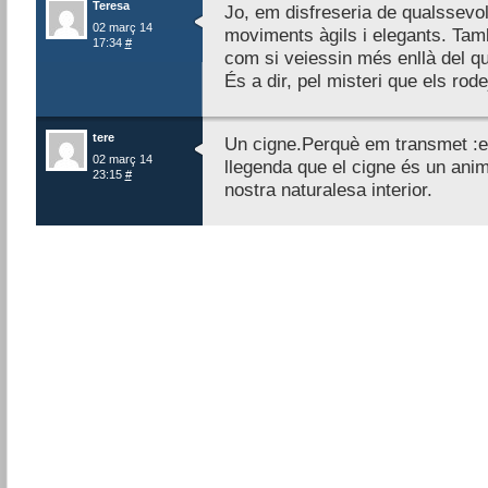
Teresa
Jo, em disfreseria de qualssevol
02 març 14
moviments àgils i elegants. Tamb
17:34
#
com si veiessin més enllà del q
És a dir, pel misteri que els rode
tere
Un cigne.Perquè em transmet :ele
02 març 14
llegenda que el cigne és un anim
23:15
#
nostra naturalesa interior.