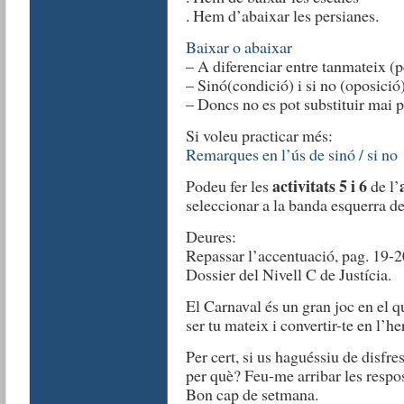
. Hem d’abaixar les persianes.
Baixar o abaixar
– A diferenciar entre tanmateix (p
– Sinó(condició) i si no (oposició)
– Doncs no es pot substituir mai p
Si voleu practicar més:
Remarques en l’ús de sinó / si no
activitats 5 i 6
Podeu fer les
de l’
seleccionar a la banda esquerra de
Deures:
Repassar l’accentuació, pag. 19-20
Dossier del Nivell C de Justícia.
El Carnaval és un gran joc en el q
ser tu mateix i convertir-te en l’h
Per cert, si us haguéssiu de disfre
per què? Feu-me arribar les respo
Bon cap de setmana.