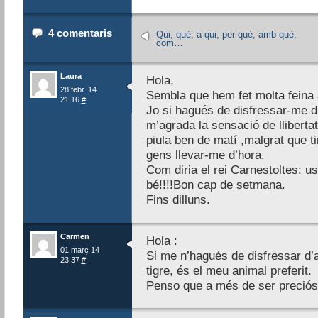
4 comentaris
Qui, què, a qui, per què, amb què,
com…
Laura
Hola,
28 febr. 14
Sembla que hem fet molta feina
21:16
#
Jo si hagués de disfressar-me d’
m’agrada la sensació de lliberta
piula ben de matí ,malgrat que ti
gens llevar-me d’hora.
Com diria el rei Carnestoltes: 
bé!!!!Bon cap de setmana.
Fins dilluns.
Carmen
Hola :
01 març 14
Si me n’hagués de disfressar d’
23:37
#
tigre, és el meu animal preferit.
Penso que a més de ser preciós