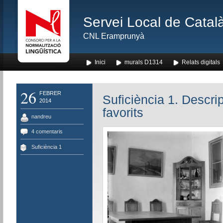
Servei Local de Català
CNL Eramprunyà
Inici
murals D1314
Relats digitals
26
FEBRER
Suficiència 1. Descri
2014
favorits
nandreu
4 comentaris
Suficiència 1