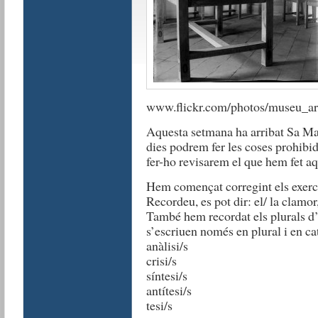
www.flickr.com/photos/museu_art
Aquesta setmana ha arribat Sa Maj
dies podrem fer les coses prohibid
fer-ho revisarem el que hem fet a
Hem començat corregint els exerci
Recordeu, es pot dir: el/ la clamor,
També hem recordat els plurals d’
s’escriuen només en plural i en cat
anàlisi/s
crisi/s
síntesi/s
antítesi/s
tesi/s