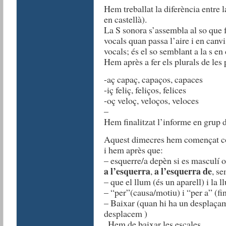
Hem treballat la diferència entre l
en castellà).
La S sonora s’assembla al so que f
vocals quan passa l’aire i en canv
vocals; és el so semblant a la s en 
Hem après a fer els plurals de le
-aç capaç, capaços, capaces
-iç feliç, feliços, felices
-oç veloç, veloços, veloces
–
Hem finalitzat l’informe en grup d
Aquest dimecres hem començat com
i hem après que:
– esquerre/a depèn si es masculí 
a l’esquerra
a l’esquerra de
,
, se
– que el llum (és un aparell) i la l
– “per”(causa/motiu) i “per a” (fin
– Baixar (quan hi ha un desplaçam
desplacem )
. Hem de baixar les escales