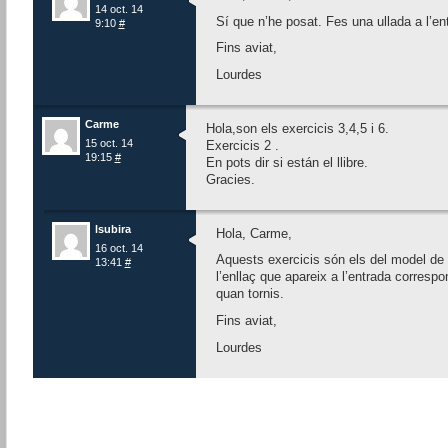
14 oct. 14
Sí que n’he posat. Fes una ullada a l’en
9:10
#
Fins aviat,
Lourdes
Carme
Hola,son els exercicis 3,4,5 i 6.
15 oct. 14
Exercicis 2 .
19:15
#
En pots dir si están el llibre.
Gracies.
lsubira
Hola, Carme,
16 oct. 14
Aquests exercicis són els del model de p
13:41
#
l’enllaç que apareix a l’entrada correspon
quan tornis.
Fins aviat,
Lourdes