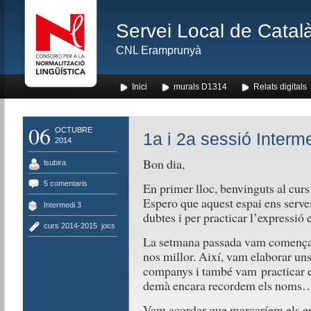
Servei Local de Català
CNL Eramprunyà
Inici
murals D1314
Relats digitals
06
OCTUBRE
1a i 2a sessió Interm
2014
Bon dia,
lsubira
5 comentaris
En primer lloc, benvinguts al curs
Espero que aquest espai ens serve
Intermedi 3
dubtes i per practicar l’expressió e
curs 2014-2015
,
jocs
La setmana passada vam començar f
nos millor. Així, vam elaborar un
companys i també vam practicar e
demà encara recordem els noms
Vam acordar que marcaríem els erro