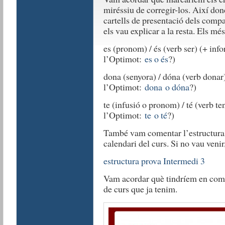
miréssiu de corregir-los. Així do
cartells de presentació dels compa
els vau explicar a la resta. Els mé
es (pronom) / és (verb ser) (+ inf
l’Optimot:
es o és
?)
dona (senyora) / dóna (verb donar)
l’Optimot:
dona o dóna
?)
te (infusió o pronom) / té (verb te
l’Optimot:
te o té
?)
També vam comentar l’estructura de
calendari del curs. Si no vau ve
estructura prova Intermedi 3
Vam acordar què tindríem en comp
de curs que ja tenim.