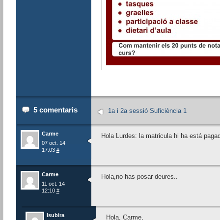
5 comentaris
1a i 2a sessió Suficiència 1
Carme
Hola Lurdes: la matricula hi ha está paga
07 oct. 14
17:03
#
Carme
Hola,no has posar deures..
11 oct. 14
12:10
#
lsubira
Hola, Carme,