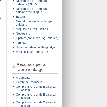
-
Diccionari de la llengua
catalana (DIEC)
Diccionari de la llengua
catalana multilingüe
És a dir
a,
Gran diccionari de la llengua
catalana
Majúscules i minúscules
Neolosfera
Optimot (consultes lingüístiques)
Termcat
Ús no sexista en el llenguatge
Verbs catalans conjugats
Recursos per a
l'aprenentatge
Argumenta
Centre de Redacció
Comprensions orals Elemental
1 (Passos)
-
Comprensions orals Elemental
2 (Passos)
Comprensions orals Elemental
3 (Passos)