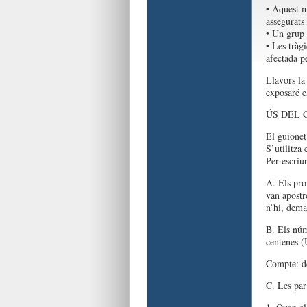
• Aquest m
assegurats
• Un grup 
• Les tràgi
afectada p
Llavors la
exposaré e
ÚS DEL 
El guionet 
S’utilitza 
Per escriur
A. Els pro
van apostr
n’hi, dem
B. Els núme
centenes (
Compte: de
C. Les par