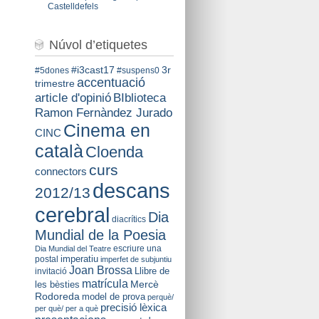
Castelldefels
Núvol d’etiquetes
#i3cast17
3r
#5dones
#suspens0
accentuació
trimestre
BIblioteca
article d'opinió
Ramon Fernàndez Jurado
Cinema en
CINC
català
Cloenda
curs
connectors
descans
2012/13
cerebral
Dia
diacrítics
Mundial de la Poesia
escriure una
Dia Mundial del Teatre
imperatiu
postal
imperfet de subjuntiu
Joan Brossa
Llibre de
invitació
matrícula
Mercè
les bèsties
Rodoreda
model de prova
perquè/
precisió lèxica
per què/ per a què