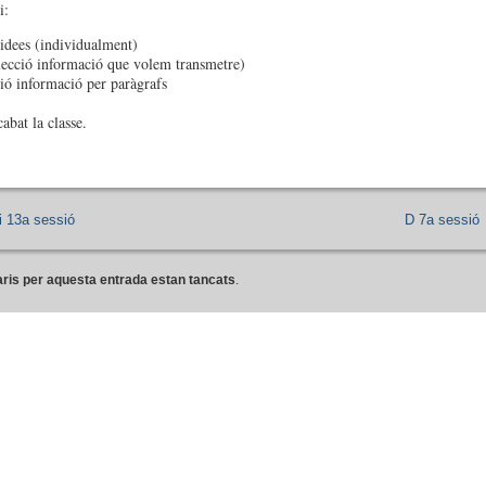
i:
 idees (individualment)
lecció informació que volem transmetre)
ció informació per paràgrafs
cabat la classe.
i 13a sessió
D 7a sessió
ris per aquesta entrada estan tancats
.