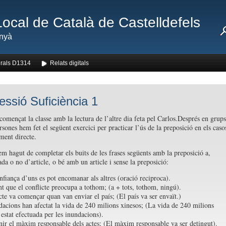
Local de Català de Castelldefels
nyà
rals D1314
Relats digitals
essió Suficiència 1
omençat la classe amb la lectura de l’altre dia feta pel Carlos.Després en grups
sones hem fet el següent exercici per practicar l’ús de la preposició en els caso
ent directe.
em hagut de completar els buits de les frases següents amb la preposició a,
a o no d’article, o bé amb un article i sense la preposició:
nfiança d’uns es pot encomanar als altres (oració reciproca).
nt que el conflicte preocupa a tothom; (a + tots, tothom, ningú).
icte va començar quan van enviar el país; (El país va ser envaït.)
dacions han afectat la vida de 240 milions xinesos; (La vida de 240 milions
 estat efectuada per les inundacions).
nir el màxim responsable dels actes; (El màxim responsable va ser detingut).