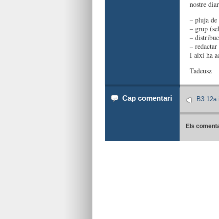
nostre diar
– pluja de
– grup (se
– distribu
– redactar
I així ha a
Tadeusz
Cap comentari
B3 12a 
Els comenta