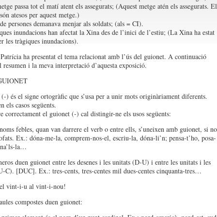
etge passa tot el matí atent els assegurats; (Aquest metge atén els assegurats. El
 són atesos per aquest metge.)
de persones demanava menjar als soldats; (als = CI).
ques inundacions han afectat la Xina des de l’inici de l’estiu; (La Xina ha estat
er les tràgiques inundacions).
 Patrícia ha presentat el tema relacionat amb l’ús del guionet. A continuació
l resumen i la meva interpretació d’aquesta exposició.
GUIONET
(-) és el signe ortogràfic que s’usa per a unir mots originàriament diferents.
en els casos següents.
e correctament el guionet (-) cal distingir-ne els usos següents:
noms febles, quan van darrere el verb o entre ells, s’uneixen amb guionet, si no
ofats. Ex.: dóna-me-la, comprem-nos-el, escriu-la, dóna-li’n; pensa-t’ho, posa-
ana’ls-la…
ros duen guionet entre les desenes i les unitats (D-U) i entre les unitats i les
U-C). [DUC]. Ex.: tres-cents, tres-centes mil dues-centes cinquanta-tres…
l vint-i-u al vint-i-nou!
aules compostes duen guionet: