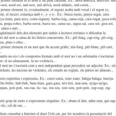
 primer element és el nom d’un punt cardinal. Ex.: nord-americà, nord-est, sud
d-oest, nord-est, sud-oest, sud-africà, nord-atlàntic, sud-coreà…
 primer element (o, eventualment, el segon) acaba amb vocal i el segon (o,
nt, el tercer) comença amb r-, s- o x-. Ex.: busca-raons, penya-segat, cara-
nya-xiula, para-xocs, costa-riqueny, barba-roig, cama-roja, cara-rugat, poca-rob
, penja-robes, barba-serrat, barra-sec, cama-sec, aigua-sal, cara-sol, gira-sol,
, entra-i-surt…
glutinació dels dos elements pot induir a lectures errònies o dificultar la
ió del mot a causa de les lletres concurrents. Ex.: pèl-llarg, cap-roig, pit-roig,
ma, plats-i-olles…
 primer element és un mot que du accent gràfic: mà-llarg, pèl-blanc, pèl-curt,
t…
tantiu no-res i els compostos formats amb el mot no i un substantiu s’escriuran
t: el no-alineament, la no-violència…
l mot no s’escriurà com a mot independent quan precedeix un adjectiu: Ex.: els
olents, les nacions no violentes, els estudis no reglats, els països no alineats…
ots repetitius i expressius. Ex.: corre-cuita, xino-xano. baliga-balaga, barrija-
itllo-bitllo, bub-bub, bum-bum, gara-gara, leri-leri, non-non, nyigo-nyigo,
jam, poti-poti, rau-rau, tic- tac, xiu-xiu, xim-xim, poti-poti, xup-xup, zig-
etit grup de mots o expressions singulars. Ex.: abans-d’ahir, adéu-siau, qui-sap
p-la), cul-de-sac…
em consultat a Internet el diari Críti.cat, per fer nosaltres la presentació del