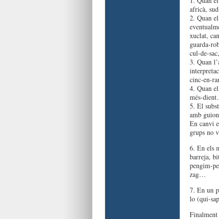
1. Quan el
africà, su
2. Quan el
eventualme
xuclat, ca
guarda-roba
cul-de-sac
3. Quan l’a
interpretac
cinc-en-ra
4. Quan el
més-dien
5. El subs
amb guione
En canvi e
grups no vi
6. En els m
barreja, b
pengim-pen
zag…
7. En un p
lo (qui-sa
Finalment h