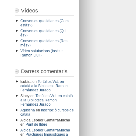
Vídeos
Converses quotidianes (Com
estàs?)
Converses quotidianes (Qui
és?)
Converses quotidianes (Res
més?)
Vídeo salutacions (Institut
Ramon Llull)
Darrers comentaris
lsubira
en
Tertúlies VxL en
català a la Biblioteca Ramon
Fernàndez Jurado
Stacy
en
Tertúlies VxL en català
a la Biblioteca Ramon
Fernàndez Jurado
Agustina
en
Inscripció cursos de
català
Alcida Leonor GamarraMucha
en
Punt de llibre
Alcida Leonor GamarraMucha
en
Pràctiques lingüístiques a