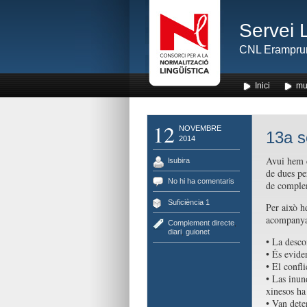
Servei 
CNL Erampru
Inici
mu
12
NOVEMBRE
13a s
2014
Avui hem c
lsubira
de dues per
No hi ha comentaris
de complem
Suficiència 1
Per això h
acompanyad
Complement directe
,
diari
,
guionet
• La desco
• És evide
• El confl
• Las inun
xinesos ha
• Van dete