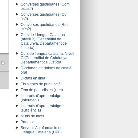
Converses quotidianes (Com
estàs?)
Converses quotidianes (Qui
és?)
Converses quotidianes (Res
més?)
Curs de Llengua Catalana
(nivell B) (Generalitat de
Catalunya. Departament de
Justícia)
Curs de llengua catalana. Nivell
C (Generalitat de Catalunya.
Departament de Justícia)
Diccionari de dubtes de català
oral
Dictats en línia
Els signes de puntuació
Fem de periodistes (xtec)
Itineraris d'aprenentatge
(intermedi)
Itineraris d'aprenentatge
(suficiència)
Muds de mots
Parla.cat
Servei d'Autoformació en
Llengua Catalana (UPF)