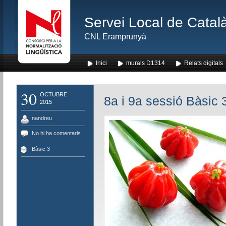
Servei Local de Català
CNL Eramprunyà
Inici
murals D1314
Relats digitals
30
OCTUBRE
8a i 9a sessió Bàsic 
2015
nandreu
No hi ha comentaris
Bàsic 3