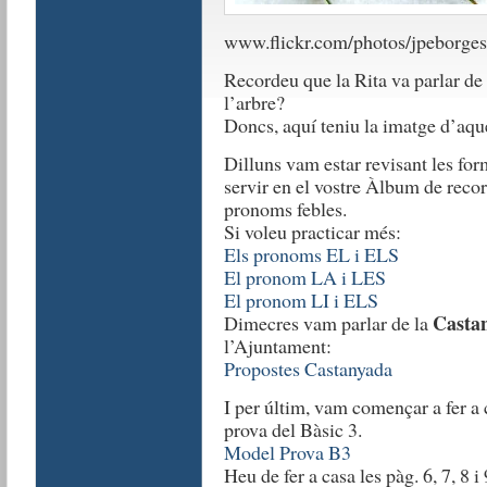
www.flickr.com/photos/jpeborge
Recordeu que la Rita va parlar de 
l’arbre?
Doncs, aquí teniu la imatge d’aque
Dilluns vam estar revisant les for
servir en el vostre Àlbum de rec
pronoms febles.
Si voleu practicar més:
Els pronoms EL i ELS
El pronom LA i LES
El pronom LI i ELS
Casta
Dimecres vam parlar de la
l’Ajuntament:
Propostes Castanyada
I per últim, vam començar a fer a 
prova del Bàsic 3.
Model Prova B3
Heu de fer a casa les pàg. 6, 7, 8 i 