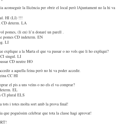
ia aconseguir la llicència per obrir el local però lAjuntament no la hi va
ul. HI (LI) !!!
ia CD determ. LA
vol pomes, (li en) li’n donaré un parell .
 de pomes CD indeterm. EN
ng. LI
ue explique a la Marta el que va passar o no vols que li ho expliqui?
 CI singul. LI
passar CD neutre HO
accedir a aquella feina però no hi va poder accedir.
feina CC HI
prar el pis a uns veïns o no els el va comprar?
 determ. EL
s CI plural ELS
a tots i totes molta sort amb la prova final!
a que poguéssim celebrar que tota la classe hagi aprovat!
RT!