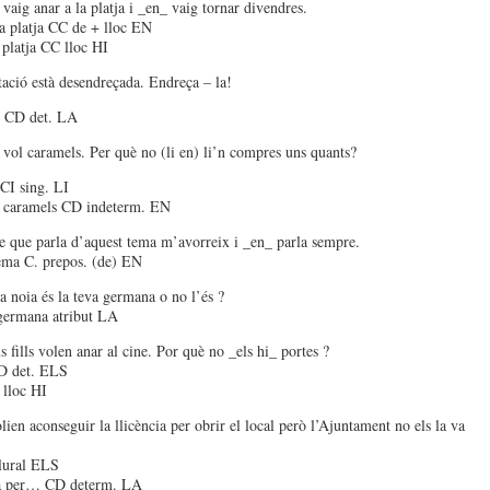
vaig anar a la platja i _en_ vaig tornar divendres.
la platja CC de + lloc EN
 platja CC lloc HI
tació està desendreçada. Endreça – la!
ó CD det. LA
 vol caramels. Per què no (li en) li’n compres uns quants?
 CI sing. LI
s caramels CD indeterm. EN
 que parla d’aquest tema m’avorreix i _en_ parla sempre.
ema C. prepos. (de) EN
a noia és la teva germana o no l’és ?
 germana atribut LA
s fills volen anar al cine. Por què no _els hi_ portes ?
CD det. ELS
 lloc HI
lien aconseguir la llicència per obrir el local però l’Ajuntament no els la va
plural ELS
cia per… CD determ. LA