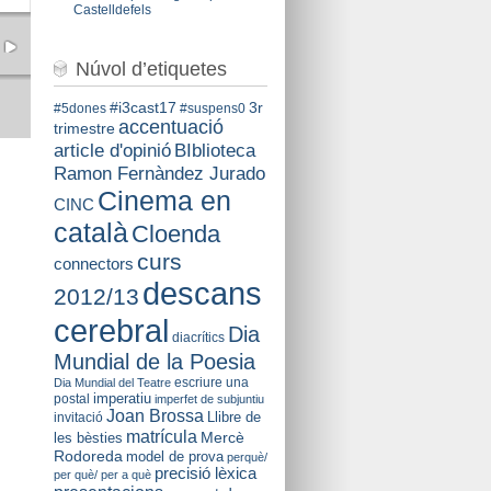
Castelldefels
Núvol d’etiquetes
#i3cast17
3r
#5dones
#suspens0
accentuació
trimestre
BIblioteca
article d'opinió
Ramon Fernàndez Jurado
Cinema en
CINC
català
Cloenda
curs
connectors
descans
2012/13
cerebral
Dia
diacrítics
Mundial de la Poesia
escriure una
Dia Mundial del Teatre
imperatiu
postal
imperfet de subjuntiu
Joan Brossa
Llibre de
invitació
matrícula
Mercè
les bèsties
Rodoreda
model de prova
perquè/
precisió lèxica
per què/ per a què