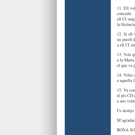
11. Ell vol
concedir.
ell CI sing
la llicènc
12. Si ell 
un parell
a ell CI si
13. Vols q
a la Marta
el que va 
14. Volia 
a aquella 
15. Va com
el pis CD
a uns veïn
Us desitjo 
M’agradari
BONA SO