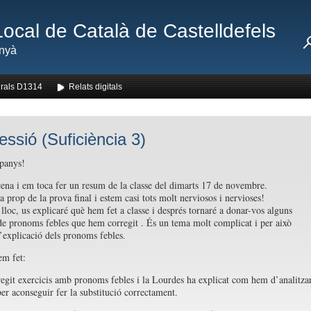
Local de Català de Castelldefels
nyà
rals D1314
Relats digitals
essió (Suficiència 3)
panys!
ena i em toca fer un resum de la classe del dimarts 17 de novembre.
 prop de la prova final i estem casi tots molt nerviosos i nervioses!
lloc, us explicaré què hem fet a classe i després tornaré a donar-vos alguns
e pronoms febles que hem corregit . És un tema molt complicat i per això
l’explicació dels pronoms febles.
em fet:
git exercicis amb pronoms febles i la Lourdes ha explicat com hem d’analitza
per aconseguir fer la substitució correctament.