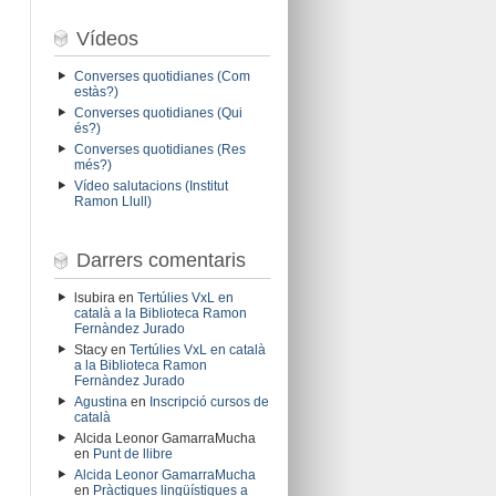
Vídeos
Converses quotidianes (Com
estàs?)
Converses quotidianes (Qui
és?)
Converses quotidianes (Res
més?)
Vídeo salutacions (Institut
Ramon Llull)
Darrers comentaris
lsubira
en
Tertúlies VxL en
català a la Biblioteca Ramon
Fernàndez Jurado
Stacy
en
Tertúlies VxL en català
a la Biblioteca Ramon
Fernàndez Jurado
Agustina
en
Inscripció cursos de
català
Alcida Leonor GamarraMucha
en
Punt de llibre
Alcida Leonor GamarraMucha
en
Pràctiques lingüístiques a