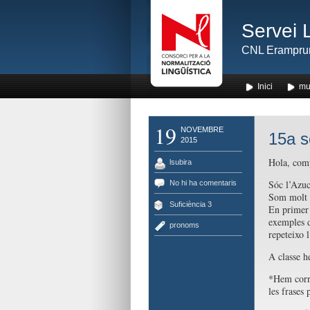
Servei 
CNL Erampru
Inici
mu
19
NOVEMBRE
15a s
2015
Hola, com
lsubira
Sóc l’Azuc
No hi ha comentaris
Som molt a
Suficiència 3
En primer 
exemples d
pronoms
repeteixo 
A classe h
*Hem corre
les frases 