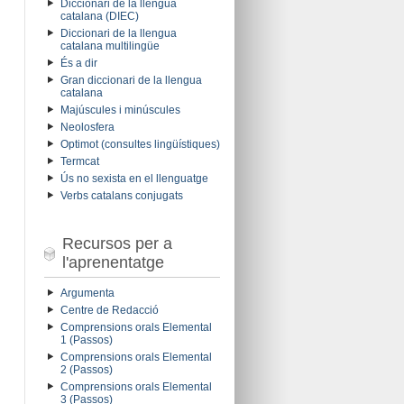
Diccionari de la llengua
catalana (DIEC)
Diccionari de la llengua
catalana multilingüe
És a dir
Gran diccionari de la llengua
catalana
Majúscules i minúscules
Neolosfera
Optimot (consultes lingüístiques)
Termcat
Ús no sexista en el llenguatge
Verbs catalans conjugats
Recursos per a
l'aprenentatge
Argumenta
Centre de Redacció
Comprensions orals Elemental
1 (Passos)
Comprensions orals Elemental
2 (Passos)
Comprensions orals Elemental
3 (Passos)