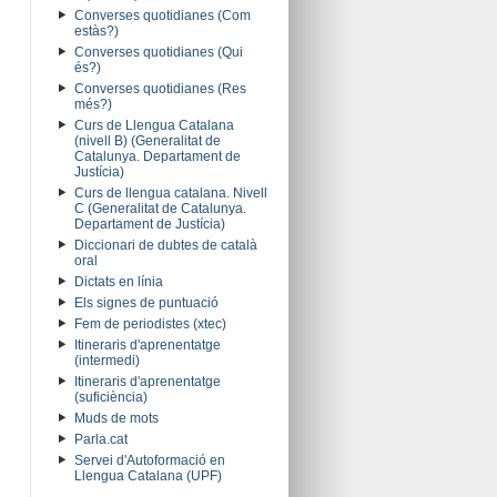
Converses quotidianes (Com
estàs?)
Converses quotidianes (Qui
és?)
Converses quotidianes (Res
més?)
Curs de Llengua Catalana
(nivell B) (Generalitat de
Catalunya. Departament de
Justícia)
Curs de llengua catalana. Nivell
C (Generalitat de Catalunya.
Departament de Justícia)
Diccionari de dubtes de català
oral
Dictats en línia
Els signes de puntuació
Fem de periodistes (xtec)
Itineraris d'aprenentatge
(intermedi)
Itineraris d'aprenentatge
(suficiència)
Muds de mots
Parla.cat
Servei d'Autoformació en
Llengua Catalana (UPF)