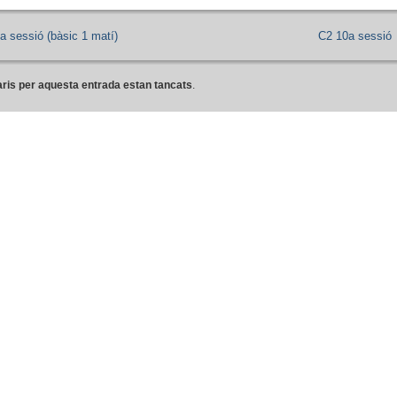
a sessió (bàsic 1 matí)
C2 10a sessió
ris per aquesta entrada estan tancats
.