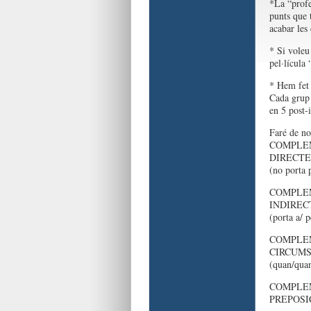
*La “profe
punts que 
acabar les
* Si voleu
pel·lícula
* Hem fet 
Cada grup 
en 5 post-
Faré de no
COMPLEMEN
DIRECTE 
(no porta 
COMPLEME
INDIRECTE
(porta a/ p
COMPLEM
CIRCUMST
(quan/qua
COMPLEM
PREPOSIC