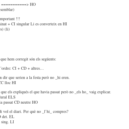
 ===========> HO
, semblar)
mportant !!!
nat + CI singular Li es converteix en HI
es) (li)
 que hem corregit són els següents:
l’ordre: CI + CD + altres…
 dir que serien a la festa però no _hi eren.
 CC lloc HI
 que els expliqués el que havia passat però no _els ho_ vaig explicar.
plural ELS
ia passat CD neutre HO
di vol el diari. Per què no _l’hi_ compres?
D det. EL
 sing. LI