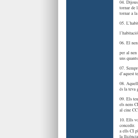
04. Dijous 
tornar de 
tornar a la
05. L’habi
l’habitaci
06. El nen
per al nen
uns quant
07. Sempre
d’aquest t
08. Aquell
és la teva
09. Els teu
els nens 
al cine CC
10. Ells vo
concedir.
a ells CI 
la llicèn