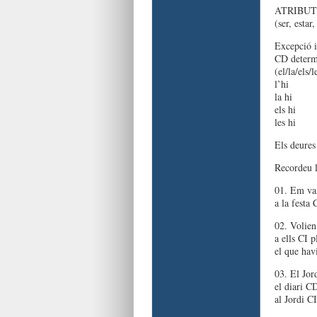
ATRIBUT
(ser, estar
Excepció i
CD determi
(el/la/els/l
l’hi
la hi
els hi
les hi
Els deures
Recordeu 
01. Em van
a la festa
02. Volien
a ells CI 
el que hav
03. El Jor
el diari C
al Jordi CI