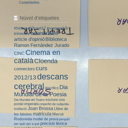
Castelldefels
Núvol d’etiquetes
#i3cast17
3r
#5dones
#suspens0
accentuació
trimestre
BIblioteca
article d'opinió
Ramon Fernàndez Jurado
Cinema en
CINC
català
Cloenda
curs
connectors
descans
2012/13
cerebral
Dia
diacrítics
Mundial de la Poesia
escriure una
Dia Mundial del Teatre
imperatiu
postal
imperfet de subjuntiu
Joan Brossa
Llibre de
invitació
matrícula
Mercè
les bèsties
Rodoreda
model de prova
perquè/
precisió lèxica
per què/ per a què