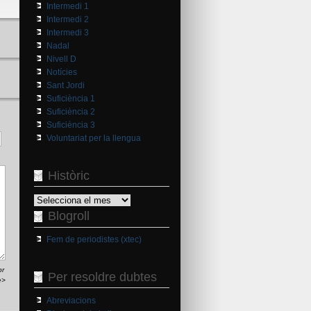
Intermedi 1
Intermedi 2
Intermedi 3
Nadal
Nivell D
Notícies
Sant Jordi
Suficiència 1
Suficiència 2
Suficiència 3
Voluntariat per la llengua
Històric
Històric
Blogroll
Fem de periodistes (xtec)
br
Per resoldre dubtes
e>
Abreviacions