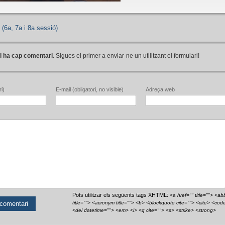
(6a, 7a i 8a sessió)
i ha cap comentari
. Sigues el primer a enviar-ne un utilitzant el formulari!
i)
E-mail (obligatori, no visible)
Adreça web
Pots utilitzar els següents tags XHTML:
<a href="" title=""> <ab
title=""> <acronym title=""> <b> <blockquote cite=""> <cite> <cod
<del datetime=""> <em> <i> <q cite=""> <s> <strike> <strong>