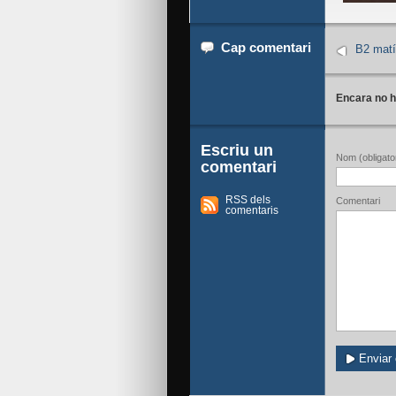
Cap comentari
B2 matí 
Encara no h
Escriu un
Nom (obligator
comentari
RSS dels
Comentari
comentaris