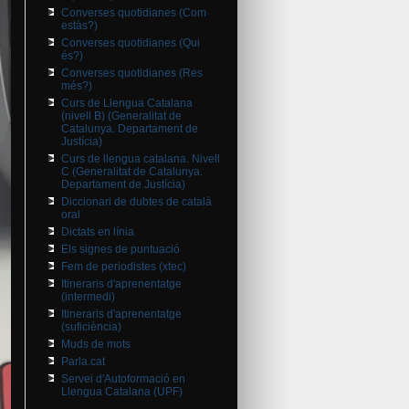
Converses quotidianes (Com
estàs?)
Converses quotidianes (Qui
és?)
Converses quotidianes (Res
més?)
Curs de Llengua Catalana
(nivell B) (Generalitat de
Catalunya. Departament de
Justícia)
Curs de llengua catalana. Nivell
C (Generalitat de Catalunya.
Departament de Justícia)
Diccionari de dubtes de català
oral
Dictats en línia
Els signes de puntuació
Fem de periodistes (xtec)
Itineraris d'aprenentatge
(intermedi)
Itineraris d'aprenentatge
(suficiència)
Muds de mots
Parla.cat
Servei d'Autoformació en
Llengua Catalana (UPF)