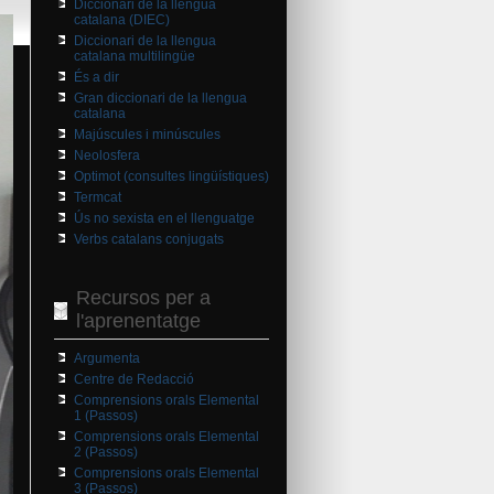
Diccionari de la llengua
catalana (DIEC)
Diccionari de la llengua
catalana multilingüe
És a dir
Gran diccionari de la llengua
catalana
Majúscules i minúscules
Neolosfera
Optimot (consultes lingüístiques)
Termcat
Ús no sexista en el llenguatge
Verbs catalans conjugats
Recursos per a
l'aprenentatge
Argumenta
Centre de Redacció
Comprensions orals Elemental
1 (Passos)
Comprensions orals Elemental
2 (Passos)
Comprensions orals Elemental
3 (Passos)