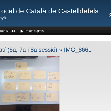
Local de Català de Castelldefels
nyà
rals D1314
Relats digitals
tí (6a, 7a i 8a sessió)
» IMG_8661