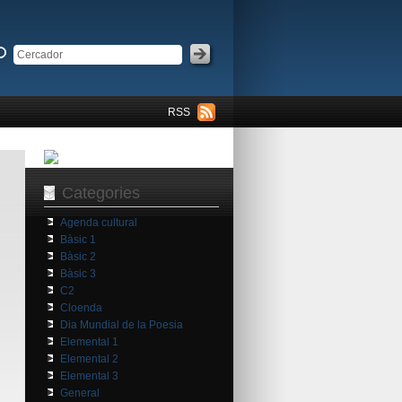
RSS
Categories
Agenda cultural
Bàsic 1
Bàsic 2
Bàsic 3
C2
Cloenda
Dia Mundial de la Poesia
Elemental 1
Elemental 2
Elemental 3
General