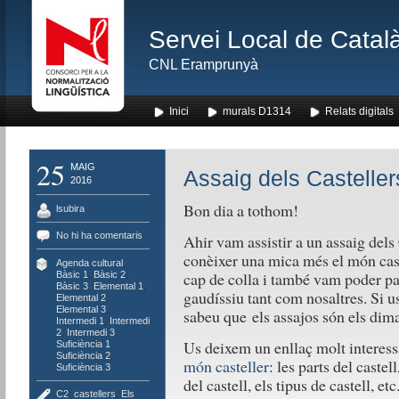
Servei Local de Català
CNL Eramprunyà
Inici
murals D1314
Relats digitals
25
MAIG
Assaig dels Casteller
2016
Bon dia a tothom!
lsubira
No hi ha comentaris
Ahir vam assistir a un assaig dels
conèixer una mica més el món caste
Agenda cultural
,
cap de colla i també vam poder pa
Bàsic 1
,
Bàsic 2
,
Bàsic 3
,
Elemental 1
,
gaudíssiu tant com nosaltres. Si us
Elemental 2
,
Elemental 3
,
sabeu que els assajos són els dima
Intermedi 1
,
Intermedi
2
,
Intermedi 3
,
Us deixem un enllaç molt interes
Suficiència 1
,
Suficiència 2
,
món casteller
: les parts del castel
Suficiència 3
del castell, els tipus de castell, etc
C2
,
castellers
,
Els