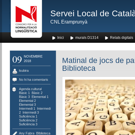
Servei Local de Català
CNL Eramprunyà
Inici
murals D1314
Relats digitals
09
NOVEMBRE
Matinal de jocs de pa
2018
Biblioteca
lsubira
No hi ha comentaris
Agenda cultural
,
Bàsic 1
,
Bàsic 2
,
Bàsic 3
,
Elemental 1
,
Elemental 2
,
Elemental 3
,
Intermedi 1
,
Intermedi
2
,
Intermedi 3
,
Suficiència 1
,
Suficiència 2
,
Suficiència 3
Any Fabra
,
BIblioteca