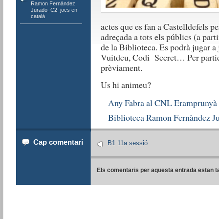
Ramon Fernàndez
Jurado
,
C2
,
jocs en
català
actes que es fan a Castelldefels 
adreçada a tots els públics (a parti
de la Biblioteca. Es podrà jugar a 
Vuitdeu, Codi Secret… Per partici
prèviament.
Us hi animeu?
Any Fabra al CNL Eramprunyà
Biblioteca Ramon Fernàndez J
Cap comentari
B1 11a sessió
Els comentaris per aquesta entrada estan t