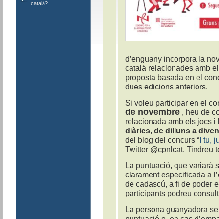
català?
d’enguany incorpora la nov
català relacionades amb el j
proposta basada en el conc
dues edicions anteriors.
Si voleu participar en el c
de novembre
, heu de co
relacionada amb els jocs i 
diàries
,
de dilluns a dive
del blog del concurs “
I tu, 
Twitter @cpnlcat. Tindreu te
La puntuació, que variarà 
clarament especificada a l’
de cadascú, a fi de poder es
participants podreu consulta
La persona guanyadora ser
puntuació o, en cas d’empat,