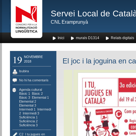
Servei Local de Català
CNL Eramprunyà
Inici
murals D1314
Relats digitals
19
NOVEMBRE
El joc i la joguina en c
2018
lsubira
No hi ha comentaris
Agenda cultural
,
Bàsic 1
,
Bàsic 2
,
Bàsic 3
,
Elemental 1
,
Elemental 2
,
Elemental 3
,
Intermedi 1
,
Intermedi
2
,
Intermedi 3
,
Suficiència 1
,
Suficiència 2
,
Suficiència 3
C2
,
I tu jugues en