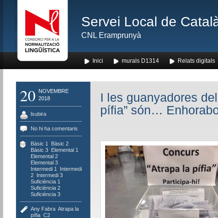
Servei Local de Català
CNL Eramprunyà
Inici
murals D1314
Relats digitals
20
NOVEMBRE
I les guanyadores del
2018
pífia” són… Enhorab
lsubira
No hi ha comentaris
Bàsic 1
,
Bàsic 2
,
Bàsic 3
,
Elemental 1
,
Elemental 2
,
Elemental 3
,
Intermedi 1
,
Intermedi
2
,
Intermedi 3
,
Suficiència 1
,
Suficiència 2
,
Suficiència 3
Any Fabra
,
Atrapa la
pífia
,
C2