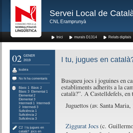
Servei Local de Català
CNL Eramprunyà
Inici
murals D1314
Relats digitals
02
GENER
I tu, jugues en català
2019
lsubira
Busqueu jocs i joguines en ca
No hi ha comentaris
establiments adherits a la ca
Bàsic 1
,
Bàsic 2
,
català?”. A Castelldefels, en 
Bàsic 3
,
Elemental 1
,
Elemental 2
,
Elemental 3
,
Intermedi 1
,
Intermedi
Juguettos (av. Santa Maria,
2
,
Intermedi 3
,
Suficiència 1
,
Suficiència 2
,
Suficiència 3
Ziggurat Jocs
(c. Guillermo
C2
,
I tu jugues en
català?
,
jocs en