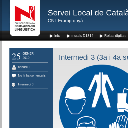
Servei Local de Català
CNL Eramprunyà
Inici
murals D1314
Relats digitals
25
GENER
Intermedi 3 (3a i 4a s
2019
nandreu
No hi ha comentaris
Intermedi 3