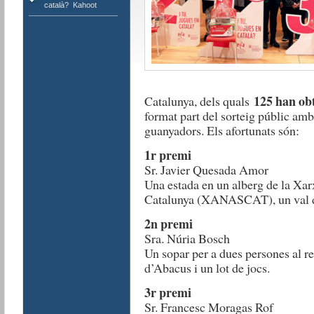
català?
,
Kahoot
125 han ob
Catalunya, dels quals
format part del sorteig públic amb 
guanyadors. Els afortunats són:
1r premi
Sr. Javier Quesada Amor
Una estada en un alberg de la Xar
Catalunya (XANASCAT), un val de 
2n premi
Sra. Núria Bosch
Un sopar per a dues persones al re
d’Abacus i un lot de jocs.
3r premi
Sr. Francesc Moragas Rof