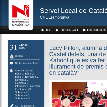
Servei Local de Català
CNL Eramprunyà
Inici
murals D1314
Relats digitals
31
GENER
Lucy Pillon, alumna d
2019
Castelldefels, una de
lsubira
Kahoot que es va fer 
No hi ha comentaris
lliurament de premis d
Agenda cultural
,
en català?”
Bàsic 1
,
Bàsic 2
,
Bàsic 3
,
Elemental 1
,
Elemental 2
,
Elemental 3
,
Intermedi 1
,
Intermedi
2
,
Intermedi 3
,
Suficiència 1
,
Suficiència 2
,
Suficiència 3
C2
,
I tu jugues en