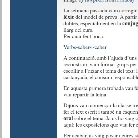
La setmana passada vam corregir 
lèxic
del model de prova. A partir 
conjug
dubtes, especialment en la
llarg del curs.
Per anar fent boca:
Verbs-saber-i-caber
A continuació, amb l’ajuda d’uns 
reconstruir, vam formar grups per t
escollir a l’atzar el tema del text: 
castanyada, el consum responsable 
En aquesta primera trobada vau fer
vau repartir la feina.
Dijous vam començar la classe tre
fer el text escrit i també un esque
oral
sobre el tema. Ja us ho vaig c
aquí: les exposicions que vau fer e
Per acabar, us vaig posar deures s