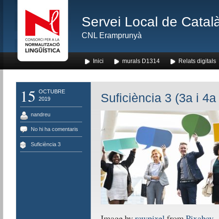
Servei Local de Català
CNL Eramprunyà
Inici
murals D1314
Relats digitals
15
OCTUBRE
Suficiència 3 (3a i 4a
2019
nandreu
No hi ha comentaris
Suficiència 3
Image by
rawpixel
from
Pixabay