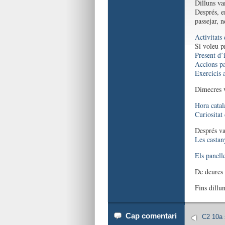
Dilluns va
Després, e
passejar, 
Activitats
Si voleu p
Present d’
Accions pa
Exercicis a
Dimecres 
Hora catal
Curiositat 
Després va
Les castan
Els panelle
De deures 
Fins dillun
Cap comentari
C2 10a 