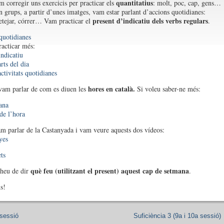
quantitatius
m corregir uns exercicis per practicar els
: molt, poc, cap, gens…
n grups, a partir d’unes imatges, vam estar parlant d’accions quotidianes:
present d’indicatiu dels verbs regulars
netejar, córrer… Vam practicar el
.
 quotidianes
racticar més:
indicatiu
rts del dia
ctivitats quotidianes
hores en català.
vam parlar de com es diuen les
Si voleu saber-ne més:
ana
de l’hora
m parlar de la Castanyada i vam veure aquests dos vídeos:
yes
ts
què feu (utilitzant el present) aquest cap de setmana
heu de dir
.
s!
sessió
Suficiència 3 (9a i 10a sessió)