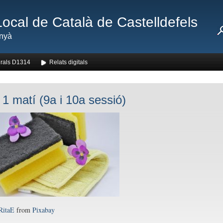
Local de Català de Castelldefels
nyà
rals D1314
Relats digitals
 1 matí (9a i 10a sessió)
RitaE
from
Pixabay