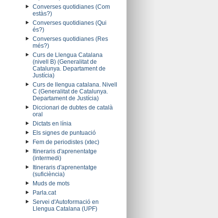
Converses quotidianes (Com
estàs?)
Converses quotidianes (Qui
és?)
Converses quotidianes (Res
més?)
Curs de Llengua Catalana
(nivell B) (Generalitat de
Catalunya. Departament de
Justícia)
Curs de llengua catalana. Nivell
C (Generalitat de Catalunya.
Departament de Justícia)
Diccionari de dubtes de català
oral
Dictats en línia
Els signes de puntuació
Fem de periodistes (xtec)
Itineraris d'aprenentatge
(intermedi)
Itineraris d'aprenentatge
(suficiència)
Muds de mots
Parla.cat
Servei d'Autoformació en
Llengua Catalana (UPF)