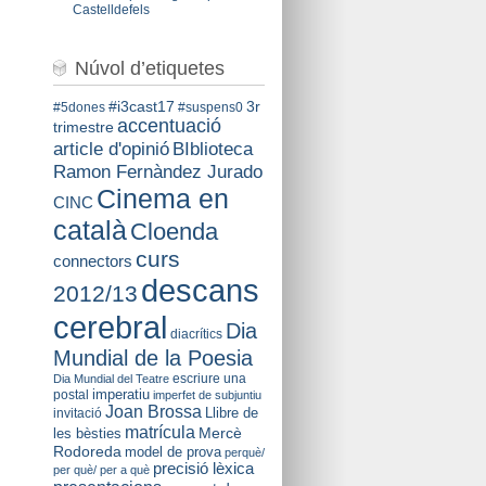
Castelldefels
Núvol d’etiquetes
#i3cast17
3r
#5dones
#suspens0
accentuació
trimestre
BIblioteca
article d'opinió
Ramon Fernàndez Jurado
Cinema en
CINC
català
Cloenda
curs
connectors
descans
2012/13
cerebral
Dia
diacrítics
Mundial de la Poesia
escriure una
Dia Mundial del Teatre
imperatiu
postal
imperfet de subjuntiu
Joan Brossa
Llibre de
invitació
matrícula
Mercè
les bèsties
Rodoreda
model de prova
perquè/
precisió lèxica
per què/ per a què