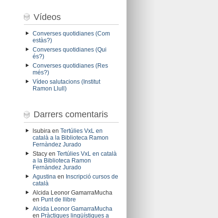
Vídeos
Converses quotidianes (Com
estàs?)
Converses quotidianes (Qui
és?)
Converses quotidianes (Res
més?)
Vídeo salutacions (Institut
Ramon Llull)
Darrers comentaris
lsubira
en
Tertúlies VxL en
català a la Biblioteca Ramon
Fernàndez Jurado
Stacy
en
Tertúlies VxL en català
a la Biblioteca Ramon
Fernàndez Jurado
Agustina
en
Inscripció cursos de
català
Alcida Leonor GamarraMucha
en
Punt de llibre
Alcida Leonor GamarraMucha
en
Pràctiques lingüístiques a