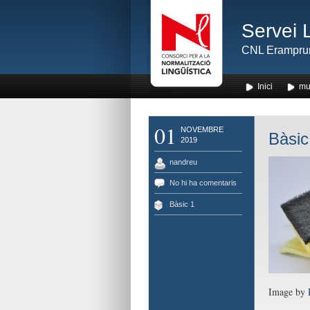
Servei 
CNL Erampru
Inici
mu
01
NOVEMBRE
Bàsic
2019
nandreu
No hi ha comentaris
Bàsic 1
Image by