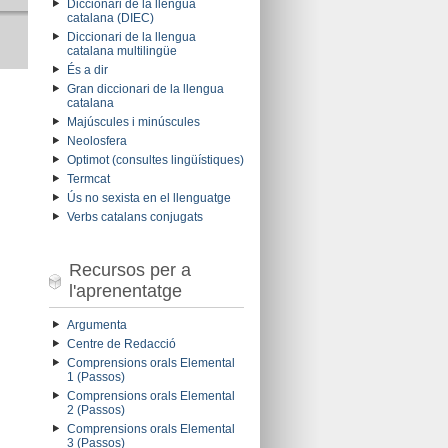
Diccionari de la llengua
catalana (DIEC)
Diccionari de la llengua
catalana multilingüe
És a dir
Gran diccionari de la llengua
catalana
Majúscules i minúscules
Neolosfera
Optimot (consultes lingüístiques)
Termcat
Ús no sexista en el llenguatge
Verbs catalans conjugats
Recursos per a
l'aprenentatge
Argumenta
Centre de Redacció
Comprensions orals Elemental
1 (Passos)
Comprensions orals Elemental
2 (Passos)
Comprensions orals Elemental
3 (Passos)