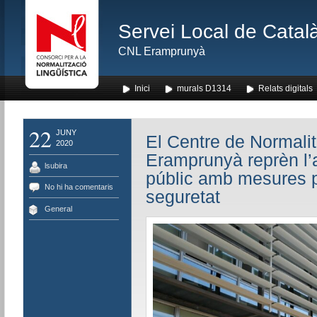
Servei Local de Català
CNL Eramprunyà
Inici
murals D1314
Relats digitals
22
JUNY
El Centre de Normalit
2020
Eramprunyà reprèn l’a
lsubira
públic amb mesures p
No hi ha comentaris
seguretat
General