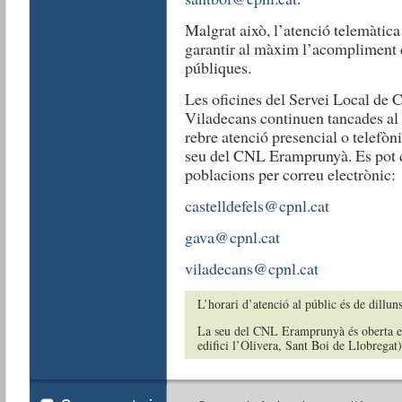
Malgrat això, l’atenció telemàtica 
garantir al màxim l’acompliment d
públiques.
Les oficines del Servei Local de C
Viladecans continuen tancades al 
rebre atenció presencial o telefòn
seu del CNL Eramprunyà. Es pot 
poblacions per correu electrònic:
castelldefels@cpnl.cat
gava@cpnl.cat
viladecans@cpnl.cat
L’horari d’atenció al públic és de dillun
La seu del CNL Eramprunyà és oberta en
edifici l’Olivera, Sant Boi de Llobregat)