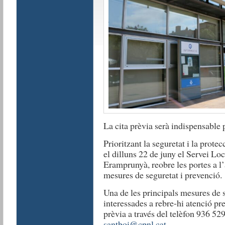
La cita prèvia serà indispensable 
Prioritzant la seguretat i la prote
el dilluns 22 de juny el Servei Lo
Eramprunyà, reobre les portes a l’a
mesures de seguretat i prevenció.
Una de les principals mesures de s
interessades a rebre-hi atenció pr
prèvia a través del telèfon 936 52
santboi@cpnl.cat
.