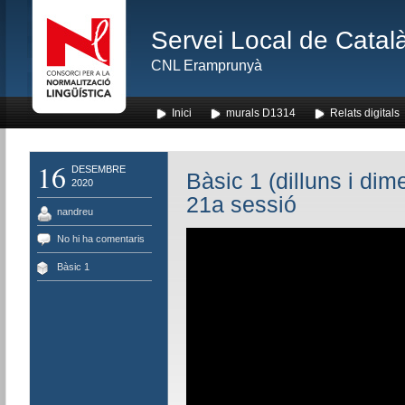
Servei Local de Català
CNL Eramprunyà
Inici
murals D1314
Relats digitals
16
DESEMBRE
Bàsic 1 (dilluns i dim
2020
21a sessió
nandreu
No hi ha comentaris
Bàsic 1