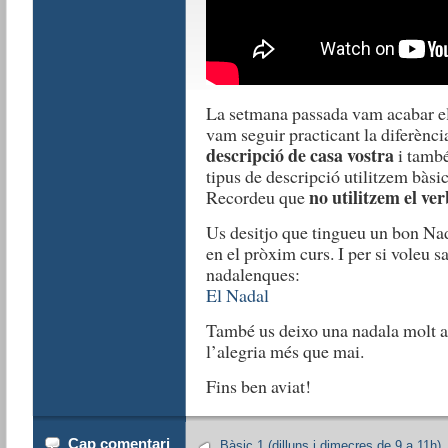
La setmana passada vam acabar el 
vam seguir practicant la diferènci
descripció de casa vostra
i també
tipus de descripció utilitzem bàs
no utilitzem el ver
Recordeu que
Us desitjo que tingueu un bon Na
en el pròxim curs. I per si voleu s
nadalenques:
El Nadal
També us deixo una nadala molt a
l’alegria més que mai.
Fins ben aviat!
Cap comentari
Bàsic 1 (dilluns i dimecres de 9 a 11h)