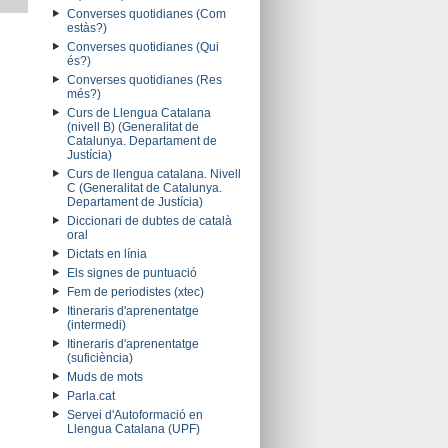
Converses quotidianes (Com
estàs?)
Converses quotidianes (Qui
és?)
Converses quotidianes (Res
més?)
Curs de Llengua Catalana
(nivell B) (Generalitat de
Catalunya. Departament de
Justícia)
Curs de llengua catalana. Nivell
C (Generalitat de Catalunya.
Departament de Justícia)
Diccionari de dubtes de català
oral
Dictats en línia
Els signes de puntuació
Fem de periodistes (xtec)
Itineraris d'aprenentatge
(intermedi)
Itineraris d'aprenentatge
(suficiència)
Muds de mots
Parla.cat
Servei d'Autoformació en
Llengua Catalana (UPF)