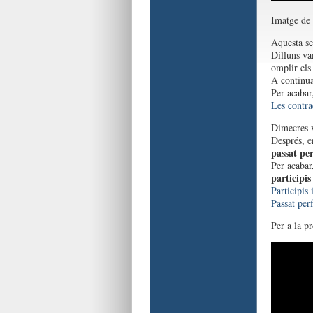
Imatge de
Aquesta se
Dilluns va
omplir els
A continua
Per acabar
Les contra
Dimecres v
Després, e
passat per
Per acaba
participis
Participis 
Passat perf
Per a la p