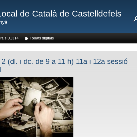
Local de Català de Castelldefels
nyà
rals D1314
Relats digitals
2 (dl. i dc. de 9 a 11 h) 11a i 12a sessió
l