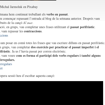
 Michal Jarmoluk en Pixabay
verbs en passat
tmana hem continuat treballant els
.
m començar repassant l’entrada al blog de la setmana anterior. Després vam
 buits de la cançó
Al mar
.
passat perifràstic
ció, en grups, vau completar unes frases utilitzant el
.
contraccions
, vam repassar les
.
ccions
am posar en comú totes les frases que vau escriure dilluns en passat perifràstic
dos exercicis per practicar el passat imperfet i el
n grups, vau completar
ifràstic
. Ja us l’havia passat per correu electrònic.
com es forma el participi dels verbs regulars i també alguns
r, vam veure
 irregulars.
irregulars
et
ropera sessió heu d’escoltar aquesta cançó: