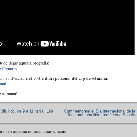
u de llegir aquesta biografia:
e Figueres
diari personal del cap de setmana
ar heu d’escriure el vostre
:
onal
e setmana!
(dll. i dc. de 9 a 11 h) 9a i 10a
Commemorem el Dia Internacional de la
Dona amb una llista temàtica a Spotify
ris per aquesta entrada estan tancats
.