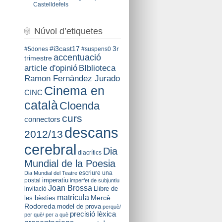
Castelldefels
Núvol d’etiquetes
#i3cast17
3r
#5dones
#suspens0
accentuació
trimestre
BIblioteca
article d'opinió
Ramon Fernàndez Jurado
Cinema en
CINC
català
Cloenda
curs
connectors
descans
2012/13
cerebral
Dia
diacrítics
Mundial de la Poesia
escriure una
Dia Mundial del Teatre
imperatiu
postal
imperfet de subjuntiu
Joan Brossa
Llibre de
invitació
matrícula
Mercè
les bèsties
Rodoreda
model de prova
perquè/
precisió lèxica
per què/ per a què