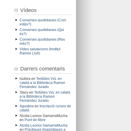
Vídeos
Converses quotidianes (Com
estàs?)
Converses quotidianes (Qui
és?)
Converses quotidianes (Res
més?)
Vídeo salutacions (Institut
Ramon Llull)
Darrers comentaris
lsubira
en
Tertúlies VxL en
català a la Biblioteca Ramon
Fernàndez Jurado
Stacy
en
Tertúlies VxL en català
a la Biblioteca Ramon
Fernàndez Jurado
Agustina
en
Inscripció cursos de
català
Alcida Leonor GamarraMucha
en
Punt de llibre
Alcida Leonor GamarraMucha
en
Pràctiques lingüístiques a