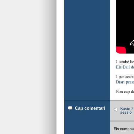
I també he
Els Dalí d
I per acab
Diari pers
Bon cap d
Cap comentari
Bàsic 2 
sessió
Els comenta