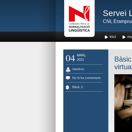
Servei 
CNL Erampru
Inici
mu
04
MARç
Bàsic 
2021
virtua
nandreu
No hi ha comentaris
Bàsic 2