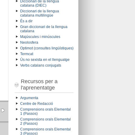
Diccionari de la llengua
catalana (DIEC)
Diccionari de la llengua
catalana multilingüe
És a dir
Gran diccionari de la llengua
catalana
Majúscules i minúscules
Neolosfera
Optimot (consultes lingüístiques)
Termcat
Ús no sexista en el llenguatge
Verbs catalans conjugats
Recursos per a
l'aprenentatge
Argumenta
Centre de Redacció
Comprensions orals Elemental
1 (Passos)
Comprensions orals Elemental
2 (Passos)
Comprensions orals Elemental
3 (Passos)