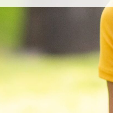
Converses quotidianes (Com
estàs?)
Converses quotidianes (Qui
és?)
Converses quotidianes (Res
més?)
Curs de Llengua Catalana
(nivell B) (Generalitat de
Catalunya. Departament de
Justícia)
Curs de llengua catalana. Nivell
C (Generalitat de Catalunya.
Departament de Justícia)
Diccionari de dubtes de català
oral
Dictats en línia
Els signes de puntuació
Fem de periodistes (xtec)
Itineraris d'aprenentatge
(intermedi)
Itineraris d'aprenentatge
(suficiència)
Muds de mots
Parla.cat
Servei d'Autoformació en
Llengua Catalana (UPF)