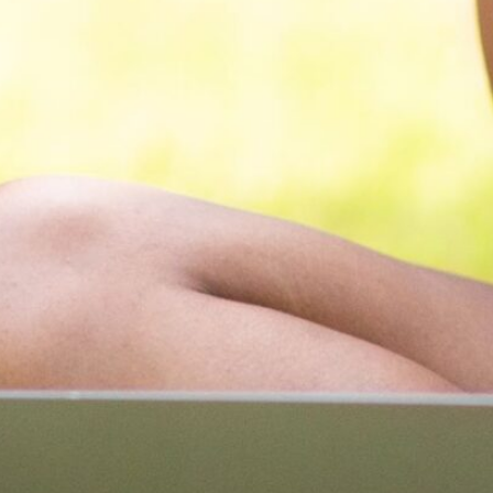
Vídeos
Converses quotidianes (Com
estàs?)
Converses quotidianes (Qui
és?)
Converses quotidianes (Res
més?)
Vídeo salutacions (Institut
Ramon Llull)
Darrers comentaris
lsubira
en
Tertúlies VxL en
català a la Biblioteca Ramon
Fernàndez Jurado
Stacy
en
Tertúlies VxL en català
a la Biblioteca Ramon
Fernàndez Jurado
Agustina
en
Inscripció cursos de
català
Alcida Leonor GamarraMucha
en
Punt de llibre
Alcida Leonor GamarraMucha
en
Pràctiques lingüístiques a