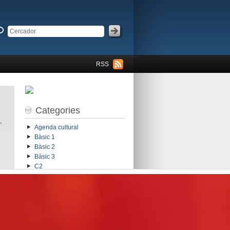
RSS
Categories
,
Agenda cultural
Bàsic 1
Bàsic 2
Bàsic 3
C2
Cloenda
Dia Mundial de la Poesia
Elemental 1
Elemental 2
Elemental 3
General