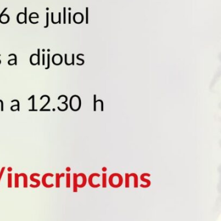
Diccionari de la llengua
catalana (DIEC)
Diccionari de la llengua
catalana multilingüe
És a dir
Gran diccionari de la llengua
catalana
Majúscules i minúscules
Neolosfera
Optimot (consultes lingüístiques)
Termcat
Ús no sexista en el llenguatge
Verbs catalans conjugats
Recursos per a
l'aprenentatge
Argumenta
Centre de Redacció
Comprensions orals Elemental
1 (Passos)
Comprensions orals Elemental
2 (Passos)
Comprensions orals Elemental
3 (Passos)