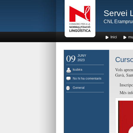
Servei 
CNL Erampru
Inici
mu
09
JUNY
Curso
2023
Vols apren
lsubira
Gavà, Sant
No hi ha comentaris
Inscripc
General
Més inf