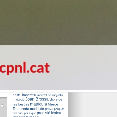
Castelldefels
Núvol d’etiquetes
#i3cast17
3r
#5dones
#suspens0
accentuació
trimestre
BIblioteca
article d'opinió
Ramon Fernàndez Jurado
Cinema en
CINC
català
Cloenda
curs
connectors
descans
2012/13
cerebral
Dia
diacrítics
Mundial de la Poesia
escriure una
Dia Mundial del Teatre
imperatiu
postal
imperfet de subjuntiu
Joan Brossa
Llibre de
invitació
matrícula
Mercè
les bèsties
Rodoreda
model de prova
perquè/
precisió lèxica
per què/ per a què