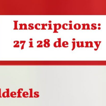
Intermedi 1
Intermedi 2
Intermedi 3
Nadal
Nivell D
Notícies
Sant Jordi
Suficiència 1
Suficiència 2
Suficiència 3
Voluntariat per la llengua
Històric
Històric
Blogroll
Fem de periodistes (xtec)
Per resoldre dubtes
Abreviacions