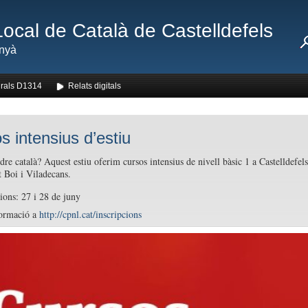
Local de Català de Castelldefels
nyà
rals D1314
Relats digitals
s intensius d’estiu
dre català? Aquest estiu oferim cursos intensius de nivell bàsic 1 a Castelldefels
 Boi i Viladecans.
ions: 27 i 28 de juny
ormació a
http://
cpnl.cat/inscripcions