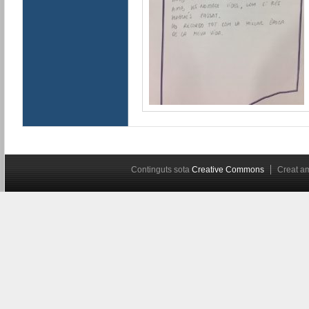
Continguts sota
Creative Commons
Creat 