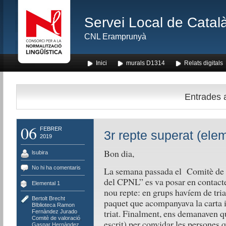
Servei Local de Català
CNL Eramprunyà
Inici
murals D1314
Relats digitals
Entrades a
06
FEBRER
3r repte superat (ele
2019
Bon dia,
lsubira
No hi ha comentaris
La semana passada el Comitè de v
del CPNL” es va posar en contacte
Elemental 1
nou repte: en grups havíem de triar
Bertolt Brecht
,
paquet que acompanyava la carta i
BIblioteca Ramon
triat. Finalment, ens demanaven q
Fernàndez Jurado
,
Comitè de valoració
,
escrit) per convidar les persones qu
Gaspar Hernàndez
,