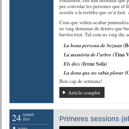
per convidar les persones que el lle
asssitir a la tertúlia que se’n farà 
Com que volíeu acabar puntualíssi
us vaig demanar de deures que bus
havíeu triat. Tal com us vaig dir, aq
(Be
La bona persona de Sezuan
(Tina V
La memòria de l’arbre
(Irene Solà)
Els dics
(G
La dona que no sabia plorar
Bon cap de setmana!
Article complet
24
GENER
Primeres sessions (e
2019
lsubira