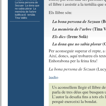
La bona persona de
el llibre i assistir a la tertúlia que
Sezuan
,
La dona que
no sabia plorar
,
La
Els llibre són:
memòria de l'arbre
,
ludificació
,
tertúlia
,
Tina Vallès
(Be
La bona persona de Sezuan
(Tina V
La memòria de l’arbre
(Irene Solà)
Els dics
(G
La dona que no sabia plorar
Per aconseguir superar el repte, a 
Així, doncs, aquí trobareu els text
Enhorabona per la feina feta!
La bona persona de Sezuan
(Lucy,
àudio
Us aconsellem llegir el llibre d
parla de tres déus que busquen 
L’autor la desafia fins a tots els
perquè exerceixi la bondat.