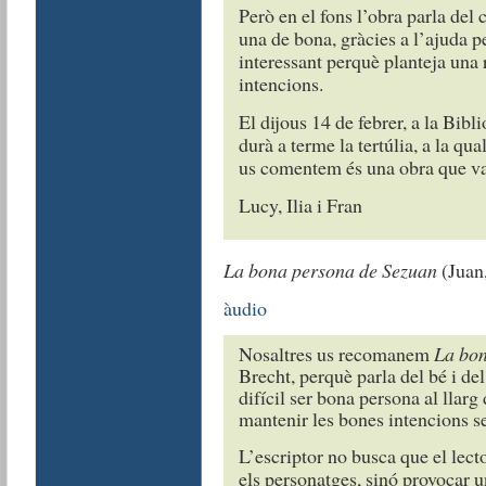
Però en el fons l’obra parla del 
una de bona, gràcies a l’ajuda p
interessant perquè planteja una r
intencions.
El dijous 14 de febrer, a la Bi
durà a terme la tertúlia, a la qu
us comentem és una obra que val
Lucy, Ilia i Fran
La bona persona de Sezuan
(Juan,
àudio
Nosaltres us recomanem
La bon
Brecht, perquè parla del bé i de
difícil ser bona persona al llarg 
mantenir les bones intencions s
L’escriptor no busca que el lec
els personatges, sinó provocar un