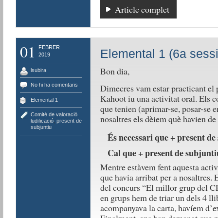
Article complet
01
FEBRER
Elemental 1 (6a sessi
2019
Bon dia,
lsubira
No hi ha comentaris
Dimecres vam estar practicant el 
Kahoot iu una activitat oral. Els 
Elemental 1
que tenien (aprimar-se, posar-se e
Comitè de valoració
,
nosaltres els dèiem què havien de
ludificació
,
present de
subjuntiu
És necessari que + present de
Cal que + present de subjunti
Mentre estàvem fent aquesta activi
que havia arribat per a nosaltres.
del concurs “El millor grup del C
en grups hem de triar un dels 4 lli
acompanyava la carta, havíem d’exp
Finalment, ens han demanat que pr