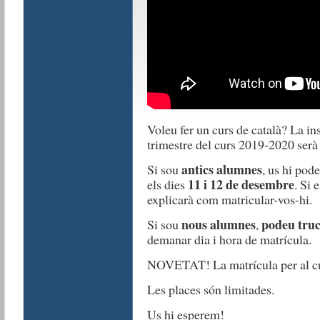
Voleu fer un curs de català? La ins
trimestre del curs 2019-2020 serà
antics alumnes
Si sou
, us hi pod
11 i 12 de desembre
els dies
. Si 
explicarà com matricular-vos-hi.
nous alumnes
podeu truc
Si sou
,
demanar dia i hora de matrícula.
NOVETAT! La matrícula per al curs
Les places són limitades.
Us hi esperem!