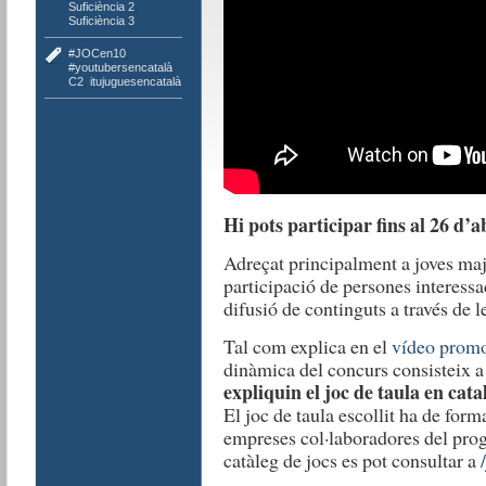
Suficiència 2
,
Suficiència 3
#JOCen10
,
#youtubersencatalà
,
C2
,
itujuguesencatalà
Hi pots participar fins al 26 d’ab
Adreçat principalment a joves maj
participació de persones interessa
difusió de continguts a través de l
Tal com explica en el
vídeo promo
dinàmica del concurs consisteix 
expliquin el joc de taula en ca
El joc de taula escollit ha de forma
empreses col·laboradores del progr
catàleg de jocs es pot consultar a