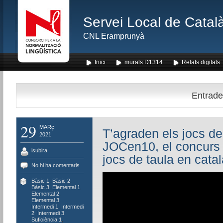
Servei Local de Català
CNL Eramprunyà
Inici
murals D1314
Relats digitals
Entrades
29
MARç
T’agraden els jocs de
2021
JOCen10, el concurs p
lsubira
jocs de taula en catal
No hi ha comentaris
Bàsic 1
,
Bàsic 2
,
Bàsic 3
,
Elemental 1
,
Elemental 2
,
Elemental 3
,
Intermedi 1
,
Intermedi
2
,
Intermedi 3
,
Suficiència 1
,