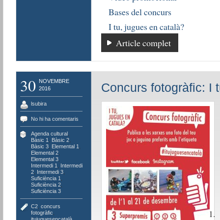
Bases del concurs
I tu, jugues en català?
Article complet
30
NOVEMBRE
Concurs fotogràfic: I 
2016
lsubira
No hi ha comentaris
Agenda cultural
,
Bàsic 1
,
Bàsic 2
,
Bàsic 3
,
Elemental 1
,
Elemental 2
,
Elemental 3
,
Intermedi 1
,
Intermedi
2
,
Intermedi 3
,
Suficiència 1
,
Suficiència 2
,
Suficiència 3
C2
,
concurs
fotogràfic
,
itujuguesencatalà