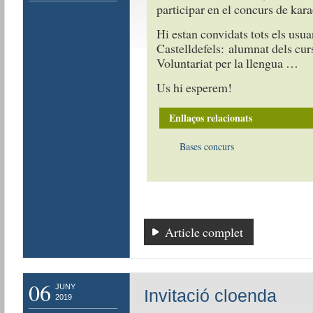
participar en el concurs de k
Hi estan convidats tots els usu
Castelldefels: alumnat dels curs
Voluntariat per la llengua …
Us hi esperem!
Enllaços relacionats
Bases concurs
Article complet
06
JUNY
Invitació cloenda
2019