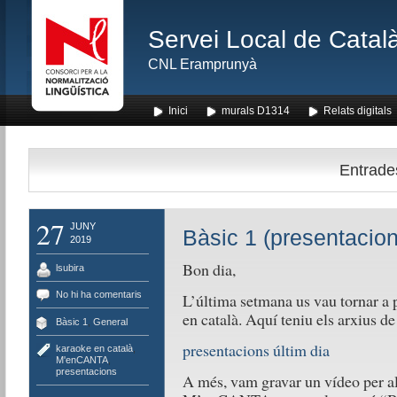
Servei Local de Català
CNL Eramprunyà
Inici
murals D1314
Relats digitals
Entrades
27
JUNY
Bàsic 1 (presentacion
2019
Bon dia,
lsubira
No hi ha comentaris
L’última setmana us vau tornar a p
en català. Aquí teniu els arxius de 
Bàsic 1
,
General
presentacions últim dia
karaoke en català
,
M'enCANTA
,
presentacions
A més, vam gravar un vídeo per al