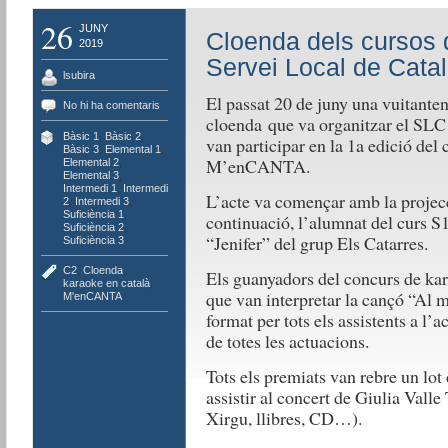
26
JUNY
Cloenda dels cursos d
2019
Servei Local de Catal
lsubira
El passat 20 de juny una vuitanten
No hi ha comentaris
cloenda que va organitzar el SLC 
Bàsic 1
,
Bàsic 2
,
van participar en la 1a edició del
Bàsic 3
,
Elemental 1
,
M’enCANTA.
Elemental 2
,
Elemental 3
,
Intermedi 1
,
Intermedi
L’acte va començar amb la projecci
2
,
Intermedi 3
,
Suficiència 1
,
continuació, l’alumnat del curs S1
Suficiència 2
,
“Jenifer” del grup Els Catarres.
Suficiència 3
C2
,
Cloenda
,
Els guanyadors del concurs de kar
karaoke en català
,
que van interpretar la cançó “Al m
M'enCANTA
format per tots els assistents a l’
de totes les actuacions.
Tots els premiats van rebre un lot
assistir al concert de Giulia Valle 
Xirgu, llibres, CD…).