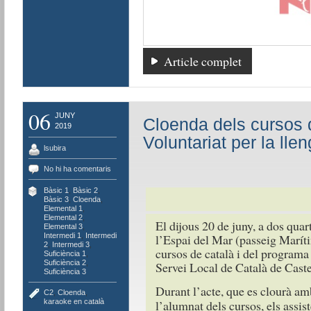
Article complet
06
JUNY
Cloenda dels cursos d
2019
Voluntariat per la lle
lsubira
No hi ha comentaris
Bàsic 1
,
Bàsic 2
,
Bàsic 3
,
Cloenda
,
Elemental 1
,
Elemental 2
,
El dijous 20 de juny, a dos quart
Elemental 3
,
Intermedi 1
,
Intermedi
l’Espai del Mar (passeig Maríti
2
,
Intermedi 3
,
cursos de català i del programa 
Suficiència 1
,
Suficiència 2
,
Servei Local de Català de Caste
Suficiència 3
Durant l’acte, que es clourà amb
C2
,
Cloenda
,
karaoke en català
l’alumnat dels cursos, els assi