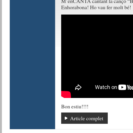
M’enCANTA cantant la cançó “Bon
Enhorabona! Ho vau fer molt bé!
Bon estiu!!!!
Article complet