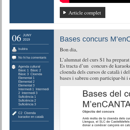
Article complet
06
JUNY
Bases concurs M’e
2019
Bon dia,
lsubira
No hi ha comentaris
L’alumnat del curs S1 ha prepar
Es tracta d’un concurs de karaoke 
Agenda cultural
,
cloenda dels cursos de català i d
Bàsic 1
,
Bàsic 2
,
Bàsic 3
,
Cloenda
,
bases i sabreu com participar-hi i
Elemental 1
,
Elemental 2
,
Elemental 3
,
Intermedi 1
,
Intermedi
2
,
Intermedi 3
,
Suficiència 1
,
Suficiència 2
,
Suficiència 3
C2
,
Cloenda
,
karaoke en català