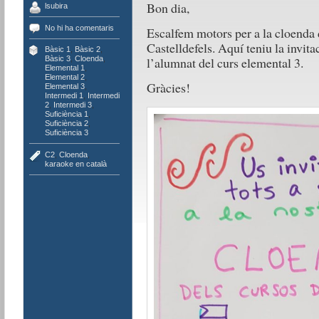
Bon dia,
lsubira
No hi ha comentaris
Escalfem motors per a la cloenda 
Castelldefels. Aquí teniu la invita
Bàsic 1
,
Bàsic 2
,
l’alumnat del curs elemental 3.
Bàsic 3
,
Cloenda
,
Elemental 1
,
Elemental 2
,
Gràcies!
Elemental 3
,
Intermedi 1
,
Intermedi
2
,
Intermedi 3
,
Suficiència 1
,
Suficiència 2
,
Suficiència 3
C2
,
Cloenda
,
karaoke en català