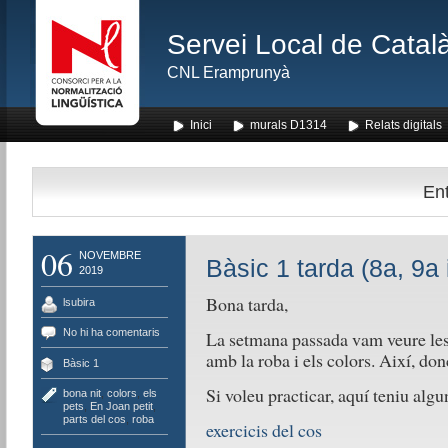
Servei Local de Català
CNL Eramprunyà
Inici
murals D1314
Relats digitals
Ent
06
NOVEMBRE
Bàsic 1 tarda (8a, 9a 
2019
Bona tarda,
lsubira
No hi ha comentaris
La setmana passada vam veure les p
amb la roba i els colors. Així, do
Bàsic 1
Si voleu practicar, aquí teniu algu
bona nit
,
colors
,
els
pets
,
En Joan petit
,
parts del cos
,
roba
exercicis del cos