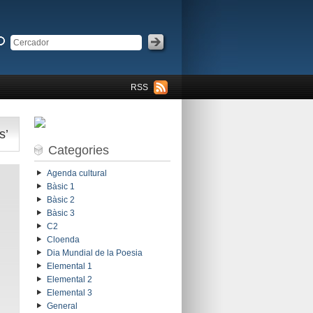
RSS
s’
Categories
Agenda cultural
Bàsic 1
Bàsic 2
Bàsic 3
C2
Cloenda
Dia Mundial de la Poesia
Elemental 1
Elemental 2
Elemental 3
General