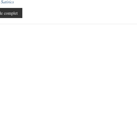
e
Satírics
le complet