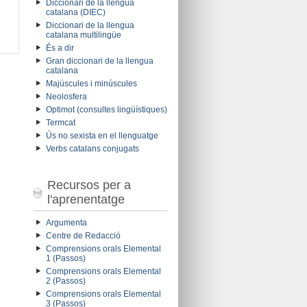
Diccionari de la llengua
catalana (DIEC)
Diccionari de la llengua
catalana multilingüe
És a dir
Gran diccionari de la llengua
catalana
Majúscules i minúscules
Neolosfera
Optimot (consultes lingüístiques)
Termcat
Ús no sexista en el llenguatge
Verbs catalans conjugats
Recursos per a
l'aprenentatge
Argumenta
Centre de Redacció
Comprensions orals Elemental
1 (Passos)
Comprensions orals Elemental
2 (Passos)
Comprensions orals Elemental
3 (Passos)