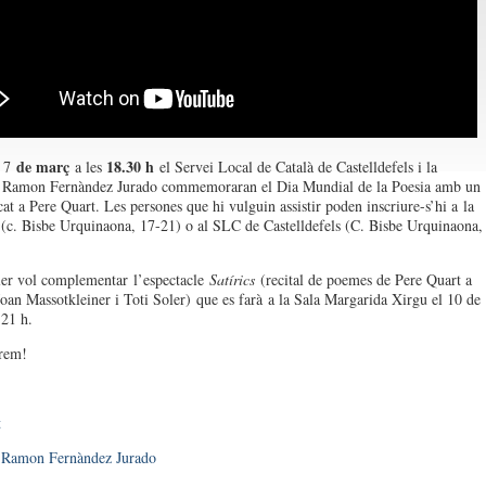
de març
18.30 h
 7
a les
el Servei Local de Català de Castelldefels i la
a Ramon Fernàndez Jurado commemoraran el Dia Mundial de la Poesia amb un
cat a Pere Quart. Les persones que hi vulguin assistir poden inscriure-s’hi a la
 (c. Bisbe Urquinaona, 17-21) o al SLC de Castelldefels (C. Bisbe Urquinaona,
ler vol complementar l’espectacle
Satírics
(recital de poemes de Pere Quart a
Joan Massotkleiner i Toti Soler) que es farà a la Sala Margarida Xirgu el 10 de
 21 h.
erem!
t
a Ramon Fernàndez Jurado