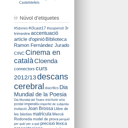
Castelldefels
Núvol d’etiquetes
#i3cast17
3r
#5dones
#suspens0
accentuació
trimestre
BIblioteca
article d'opinió
Ramon Fernàndez Jurado
Cinema en
CINC
català
Cloenda
curs
connectors
descans
2012/13
cerebral
Dia
diacrítics
Mundial de la Poesia
escriure una
Dia Mundial del Teatre
imperatiu
postal
imperfet de subjuntiu
Joan Brossa
Llibre de
invitació
matrícula
Mercè
les bèsties
Rodoreda
model de prova
perquè/
precisió lèxica
per què/ per a què