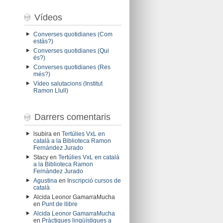
Vídeos
Converses quotidianes (Com
estàs?)
Converses quotidianes (Qui
és?)
Converses quotidianes (Res
més?)
Vídeo salutacions (Institut
Ramon Llull)
Darrers comentaris
lsubira
en
Tertúlies VxL en
català a la Biblioteca Ramon
Fernàndez Jurado
Stacy
en
Tertúlies VxL en català
a la Biblioteca Ramon
Fernàndez Jurado
Agustina
en
Inscripció cursos de
català
Alcida Leonor GamarraMucha
en
Punt de llibre
Alcida Leonor GamarraMucha
en
Pràctiques lingüístiques a