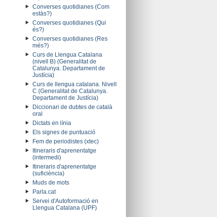
Converses quotidianes (Com
estàs?)
Converses quotidianes (Qui
és?)
Converses quotidianes (Res
més?)
Curs de Llengua Catalana
(nivell B) (Generalitat de
Catalunya. Departament de
Justícia)
Curs de llengua catalana. Nivell
C (Generalitat de Catalunya.
Departament de Justícia)
Diccionari de dubtes de català
oral
Dictats en línia
Els signes de puntuació
Fem de periodistes (xtec)
Itineraris d'aprenentatge
(intermedi)
Itineraris d'aprenentatge
(suficiència)
Muds de mots
Parla.cat
Servei d'Autoformació en
Llengua Catalana (UPF)