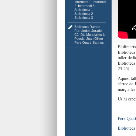
Intermedi 1
,
Intermedi
2
,
Intermedi 3
,
Suficiència 1
,
Suficiència 2
,
Suficiència 3
BIblioteca Ramon
Fernàndez Jurado
,
C2
,
Dia Mundial de la
Poesia
,
Joan Oliver
,
Pere Quart
,
Satírics
El dimarts
Bibliotec
taller dedi
Biblioteca
23-25).
Aquest tal
càrrec de 
març a les
Us hi esp
Pere Quar
Bibliotec