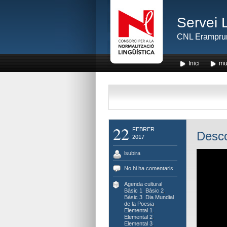
Servei 
CNL Erampru
Inici
mu
22
FEBRER
Desco
2017
lsubira
No hi ha comentaris
Agenda cultural
,
Bàsic 1
,
Bàsic 2
,
Bàsic 3
,
Dia Mundial
de la Poesia
,
Elemental 1
,
Elemental 2
,
Elemental 3
,