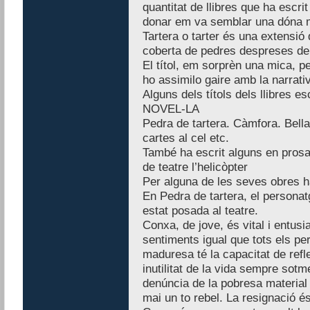
quantitat de llibres que ha escrit
donar em va semblar una dóna 
Tartera o tarter és una extensió 
coberta de pedres despreses del
El títol, em sorprèn una mica, pe
ho assimilo gaire amb la narrati
Alguns dels títols dels llibres e
NOVEL-LA
Pedra de tartera. Càmfora. Bell
cartes al cel etc.
També ha escrit alguns en prosa, 
de teatre l’helicòpter
Per alguna de les seves obres ha
En Pedra de tartera, el personat
estat posada al teatre.
Conxa, de jove, és vital i entusi
sentiments igual que tots els pe
maduresa té la capacitat de refle
inutilitat de la vida sempre sotme
denúncia de la pobresa material 
mai un to rebel. La resignació 