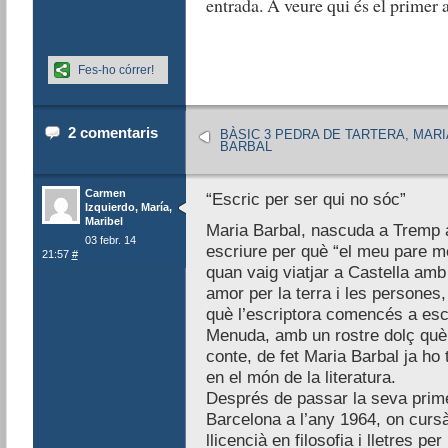
entrada. A veure qui és el primer a
Fes-ho córrer!
2 comentaris
BÀSIC 3 PEDRA DE TARTERA, MARI
BARBAL
Carmen
“Escric per ser qui no sóc”
Izquierdo, María,
Maribel
Maria Barbal, nascuda a Tremp a
03 febr. 14
escriure per què “el meu pare m
21:57
#
quan vaig viatjar a Castella amb l
amor per la terra i les persones, 
què l’escriptora comencés a esc
Menuda, amb un rostre dolç què 
conte, de fet Maria Barbal ja ho
en el món de la literatura.
Després de passar la seva primer
Barcelona a l’any 1964, on cursà 
llicencià en filosofia i lletres p