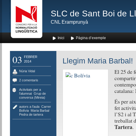
SLC de Sant Boi de L
CNL Eramprunyà
Inici
Pàgina d’exemple
03
FEBRER
Llegim Maria Barbal!
2014
El 25 de f
Núria Vidal
compartir
2 comentaris
contempor
catalana:
Activitats per a
l'alumnat
,
Grup de
conversa (Mireia)
És per aix
fet activit
autors a l'aula
,
Carrer
Bolívia
,
Maria Barbal
,
l’S2 i al 
Pedra de tartera
treballat 
Tartera
.