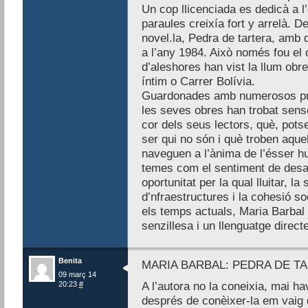
Un cop llicenciada es dedicà a l
paraules creixía fort y arrelà. D
novel.la, Pedra de tartera, amb
a l’any 1984. Això només fou e
d’aleshores han vist la llum ob
íntim o Carrer Bolívia.
Guardonades amb numerosos prem
les seves obres han trobat sens
cor dels seus lectors, què, potse
ser qui no són i què troben aqu
naveguen a l’ànima de l’ésser h
temes com el sentiment de desa
oportunitat per la qual lluitar, la 
d’nfraestructures i la cohesió s
els temps actuals, Maria Barbal 
senzillesa i un llenguatge directe
Benita
MARIA BARBAL: PEDRA DE T
09 març 14
20:23
#
A l’autora no la coneixia, mai hav
després de conèixer-la em vaig