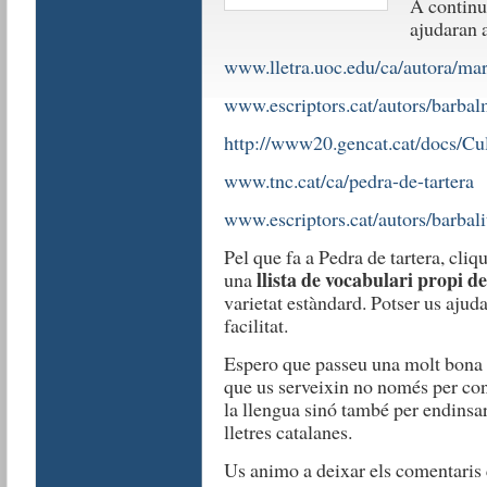
A continu
ajudaran a
www.lletra.uoc.edu/ca/autora/mar
www.escriptors.cat/autors/barbal
http://www20.gencat.cat/docs/C
www.tnc.cat/ca/pedra-de-tartera
www.escriptors.cat/autors/barbali
Pel que fa a Pedra de tartera, cli
llista de vocabulari propi de
una
varietat estàndard. Potser us ajud
facilitat.
Espero que passeu una molt bona 
que us serveixin no només per con
la llengua sinó també per endinsa
lletres catalanes.
Us animo a deixar els comentaris