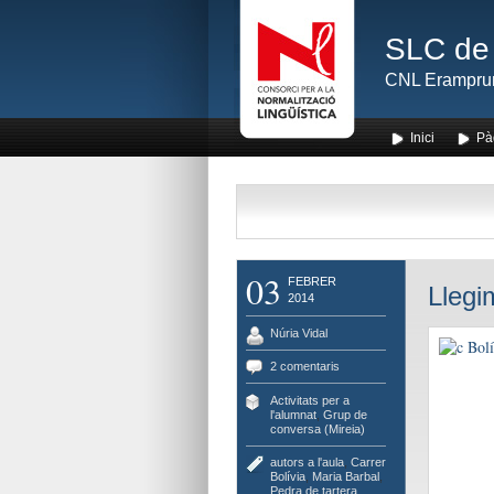
SLC de 
CNL Erampru
Inici
Pà
03
FEBRER
Llegi
2014
Núria Vidal
2 comentaris
Activitats per a
l'alumnat
,
Grup de
conversa (Mireia)
autors a l'aula
,
Carrer
Bolívia
,
Maria Barbal
,
Pedra de tartera