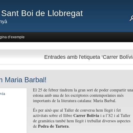
Sant Boi de Llobregat
nyà
gina d’exemple
Entrades amb l'etiqueta ‘Carrer Bolívi
m Maria Barbal!
El 25 de febrer tindrem la gran sort de poder compartir un
estona amb una de les escriptores contemporànies més
importants de la literatura catalana: Maria Barbal.
És per això que al Taller de conversa hem llegit i fet
Carrer Bolívia
activitats sobre el llibre
i a l’S2 i al Taller
de gramàtica també hem llegit i treballat diversos aspectes
Pedra de Tartera
de
.