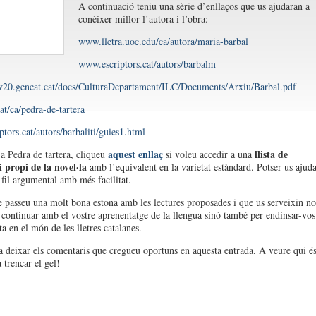
A continuació teniu una sèrie d’enllaços que us ajudaran a
conèixer millor l’autora i l’obra:
www.lletra.uoc.edu/ca/autora/maria-barbal
www.escriptors.cat/autors/barbalm
w20.gencat.cat/docs/CulturaDepartament/ILC/Documents/Arxiu/Barbal.pdf
t/ca/pedra-de-tartera
tors.cat/autors/barbaliti/guies1.html
aquest enllaç
llista de
 a Pedra de tartera, cliqueu
si voleu accedir a una
 propi de la novel·la
amb l’equivalent en la varietat estàndard. Potser us ajud
 fil argumental amb més facilitat.
 passeu una molt bona estona amb les lectures proposades i que us serveixin no
continuar amb el vostre aprenentatge de la llengua sinó també per endinsar-vos
a en el món de les lletres catalanes.
 deixar els comentaris que cregueu oportuns en aquesta entrada. A veure qui é
 trencar el gel!