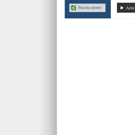
Artic
Fes-ho córrer!