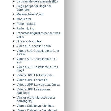
La piràmide dels aliments (B1)
Llegir per parlar, llegir per
aprendre
Material bàsic (Salt)
Mòdul oral
Parlem català
Parlem tu i jo
Recursos lingüístics per al nivell
bàsic
Una mà de contes
Vídeos Ep, escolta i parla
Vídeos SLC Castelldefels. Com
estàs?
Vídeos SLC Castelldefels. Qui
és?
Vídeos SLC Castelldefels. Res
més?
Vídeos UPF: Els transports
Vídeos UPF: La família
Vídeos UPF: La vida acadèmica
Vídeos UPF: Les accions
habituals
Vincles (curs interactiu per a
nouvinguts)
Viure a Catalunya. Làmines
Viure a Catalunya. Vocabulari