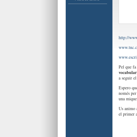
http://ww
www.tnc.ca
www.escrip
Pel que fa
vocabulari
a seguir el
Espero que
només per 
una miquet
Us animo a
el primer a