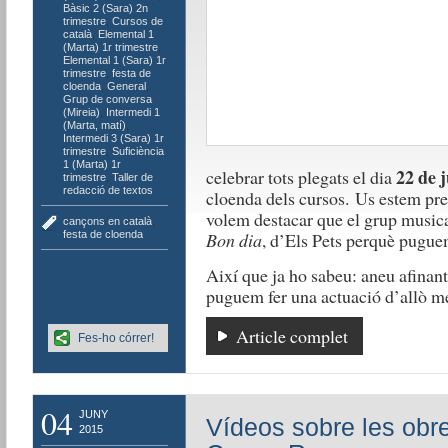
Bàsic 2 (Sara) 2n
trimestre
,
Cursos de
català
,
Elemental 1
(Marta) 1r trimestre
,
Elemental 1 (Sara) 1r
trimestre
,
festa de
cloenda
,
General
,
Grup de conversa
(Mireia)
,
Intermedi 1
(Marta, matí)
,
Intermedi 3 (Sara) 1r
trimestre
,
Suficiència
1 (Marta) 1r
22 de j
celebrar tots plegats el dia
trimestre
,
Taller de
redacció de textos
cloenda dels cursos. Us estem prep
volem destacar que el grup music
cançons en català
,
festa de cloenda
Bon dia
, d’Els Pets perquè puguem
Així que ja ho sabeu: aneu afinant
puguem fer una actuació d’allò mé
Article complet
Fes-ho córrer!
04
JUNY
Vídeos sobre les obre
2015