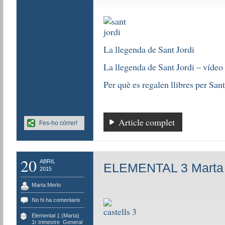
La llegenda de Sant Jordi
La llegenda de Sant Jordi – vídeo
Per què es regalen llibres per Sant
Article complet
Fes-ho córrer!
20
ABRIL
ELEMENTAL 3 Marta
2015
Marta Merlo
No hi ha comentaris
Elemental 1 (Marta)
1r trimestre
,
General