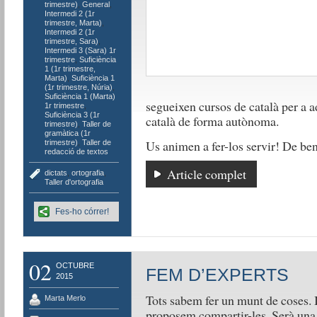
trimestre)
,
General
,
Intermedi 2 (1r
trimestre, Marta)
,
Intermedi 2 (1r
trimestre, Sara)
,
Intermedi 3 (Sara) 1r
trimestre
,
Suficiència
1 (1r trimestre,
Marta)
,
Suficiència 1
(1r trimestre, Núria)
,
Suficiència 1 (Marta)
segueixen cursos de català per a a
1r trimestre
,
Suficiència 3 (1r
català de forma autònoma.
trimestre)
,
Taller de
gramàtica (1r
Us animen a fer-los servir! De ben
trimestre)
,
Taller de
redacció de textos
Article complet
dictats
,
ortografia
,
Taller d'ortografia
Fes-ho córrer!
02
OCTUBRE
FEM D’EXPERTS
2015
Tots sabem fer un munt de coses. I 
Marta Merlo
proposem compartir-les. Serà una