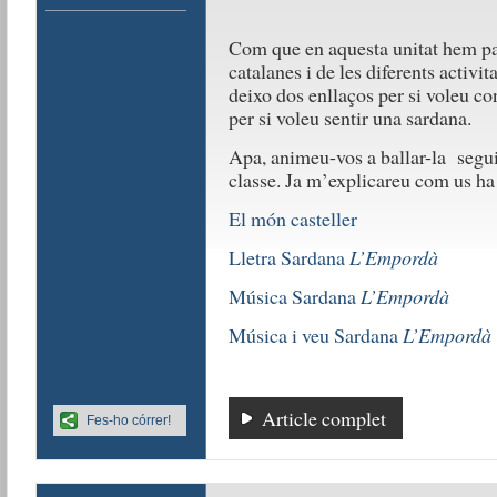
Com que en aquesta unitat hem parl
catalanes i de les diferents activit
deixo dos enllaços per si voleu co
per si voleu sentir una sardana.
Apa, animeu-vos a ballar-la segui
classe. Ja m’explicareu com us h
El món casteller
Lletra Sardana
L’Empordà
Música Sardana
L’Empordà
Música i veu Sardana
L’Empordà
Article complet
Fes-ho córrer!