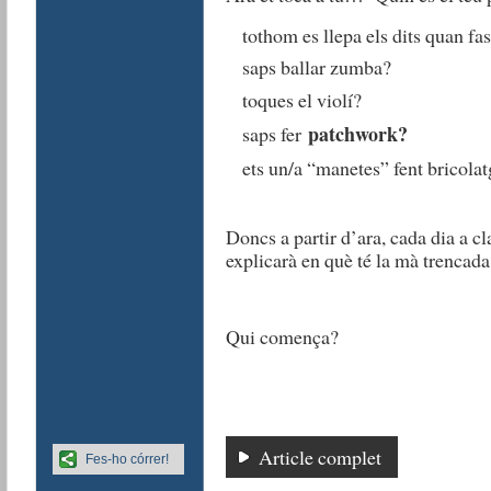
tothom es llepa els dits quan fas
saps ballar zumba?
toques el violí?
patchwork?
saps fer
ets un/a “manetes” fent bricola
Doncs a partir d’ara, cada dia a 
explicarà en què té la mà trencada
Qui comença?
Article complet
Fes-ho córrer!