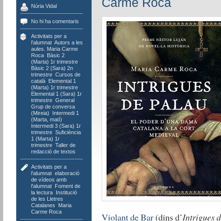
Carme Roca
Núria Vidal
No hi ha comentaris
Activitats per a
l'alumnat
,
Autors a les
aules. Maria Carme
Roca
,
Bàsic 2
(Marta) 1r trimestre
,
Bàsic 2 (Sara) 2n
trimestre
,
Cursos de
català
,
Elemental 1
(Marta) 1r trimestre
,
Elemental 1 (Sara) 1r
trimestre
,
General
,
Grup de conversa
(Mireia)
,
Intermedi 1
(Marta, matí)
,
Intermedi 3 (Sara) 1r
trimestre
,
Suficiència
1 (Marta) 1r
trimestre
,
Taller de
redacció de textos
Activitats per a
l'alumnat
,
elaboració
de vídeos amb
l'alumnat
,
Foment de
la lectura
,
Institució
de les Lletres
Catalanes
,
Maria
Carme Roca
Violant de Bar
(dins d’
Intrigues 