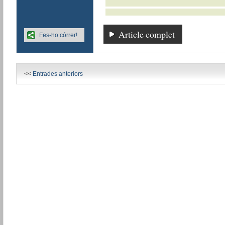
Article complet
Fes-ho córrer!
<<
Entrades anteriors