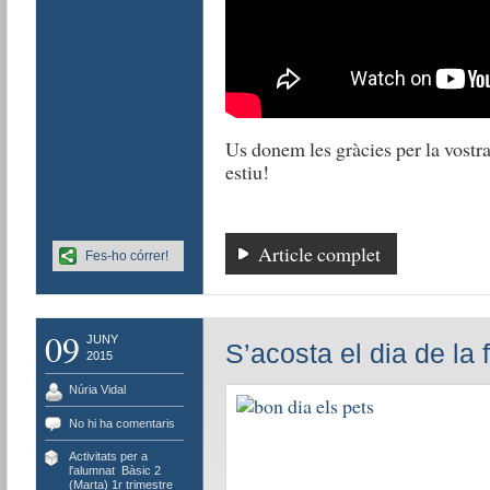
Us donem les gràcies per la vostra
estiu!
Article complet
Fes-ho córrer!
09
JUNY
S’acosta el dia de la 
2015
Núria Vidal
No hi ha comentaris
Activitats per a
l'alumnat
,
Bàsic 2
(Marta) 1r trimestre
,