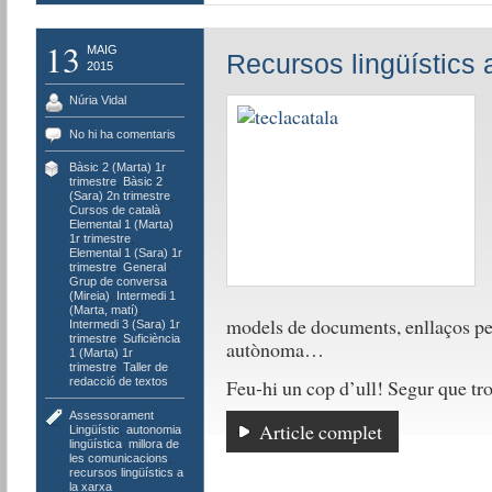
13
MAIG
Recursos lingüístics 
2015
Núria Vidal
No hi ha comentaris
Bàsic 2 (Marta) 1r
trimestre
,
Bàsic 2
(Sara) 2n trimestre
,
Cursos de català
,
Elemental 1 (Marta)
1r trimestre
,
Elemental 1 (Sara) 1r
trimestre
,
General
,
Grup de conversa
(Mireia)
,
Intermedi 1
(Marta, matí)
,
models de documents, enllaços pe
Intermedi 3 (Sara) 1r
trimestre
,
Suficiència
autònoma…
1 (Marta) 1r
trimestre
,
Taller de
Feu-hi un cop d’ull! Segur que tro
redacció de textos
Assessorament
Article complet
Lingüístic
,
autonomia
lingüística
,
millora de
les comunicacions
,
recursos lingüístics a
la xarxa