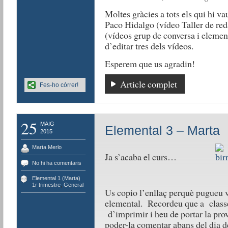
Moltes gràcies a tots els qui hi va
Paco Hidalgo (vídeo Taller de red
(vídeos grup de conversa i element
d’editar tres dels vídeos.
Esperem que us agradin!
Article complet
Fes-ho córrer!
25
MAIG
Elemental 3 – Marta
2015
Marta Merlo
Ja s’acaba el curs…
No hi ha comentaris
Elemental 1 (Marta)
1r trimestre
,
General
Us copio l’enllaç perquè pugueu v
elemental. Recordeu que a class
d’imprimir i heu de portar la prova
poder-la comentar abans del dia d