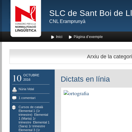
SLC de Sant Boi de L
CNL Eramprunyà
Inici
Pàgina d’exemple
Arxiu de la categor
10
OCTUBRE
Dictats en línia
2016
Núria Vidal
1 comentari
Cursos de català
,
Elemental 1 (1r
trimestre)
,
Elemental
1 (Marta) 1r
trimestre
,
Elemental 1
(Sara) 1r trimestre
,
Elemental 3 (1r