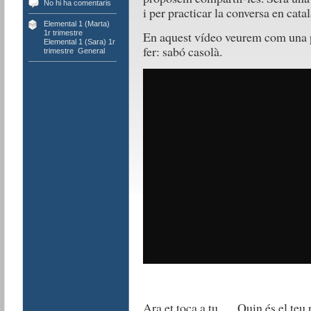
No hi ha comentaris
i per practicar la conversa en catal
Elemental 1 (Marta)
En aquest vídeo veurem com una p
1r trimestre
,
Elemental 1 (Sara) 1r
fer: sabó casolà.
trimestre
,
General
Ara et toca a tu… Quin és el teu 