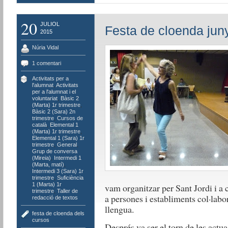
20
JULIOL
Festa de cloenda jun
2015
Núria Vidal
1 comentari
Activitats per a
l'alumnat
,
Activitats
per a l'alumnat i el
voluntariat
,
Bàsic 2
(Marta) 1r trimestre
,
Bàsic 2 (Sara) 2n
trimestre
,
Cursos de
català
,
Elemental 1
(Marta) 1r trimestre
,
Elemental 1 (Sara) 1r
trimestre
,
General
,
Grup de conversa
(Mireia)
,
Intermedi 1
(Marta, matí)
,
Intermedi 3 (Sara) 1r
trimestre
,
Suficiència
1 (Marta) 1r
vam organitzar per Sant Jordi i a
trimestre
,
Taller de
a persones i establiments col·labo
redacció de textos
llengua.
festa de cloenda dels
cursos
Després va ser el torn de les actu