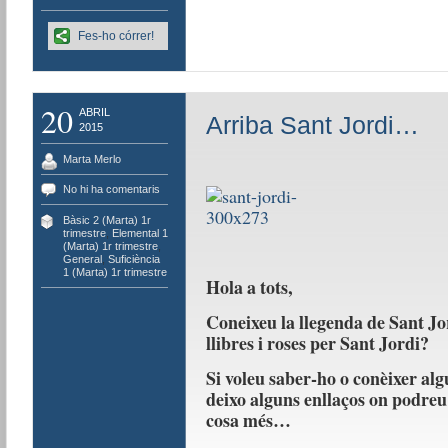
Fes-ho córrer!
20
ABRIL
Arriba Sant Jordi…
2015
Marta Merlo
No hi ha comentaris
Bàsic 2 (Marta) 1r
trimestre
,
Elemental 1
(Marta) 1r trimestre
,
General
,
Suficiència
1 (Marta) 1r trimestre
Hola a tots,
Coneixeu la llegenda de Sant J
llibres i roses per Sant Jordi?
Si voleu saber-ho o conèixer al
deixo alguns enllaços on podreu
cosa més…