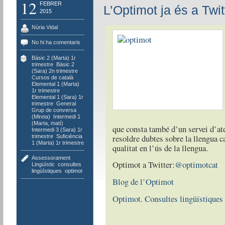
12
FEBRER
L’Optimot ja és a Twit
2015
Núria Vidal
No hi ha comentaris
Bàsic 2 (Marta) 1r
trimestre
,
Bàsic 2
(Sara) 2n trimestre
,
Cursos de català
,
Elemental 1 (Marta)
1r trimestre
,
Elemental 1 (Sara) 1r
trimestre
,
General
,
Grup de conversa
(Mireia)
,
Intermedi 1
(Marta, matí)
,
que consta també d’un servei d’ate
Intermedi 3 (Sara) 1r
resoldre dubtes sobre la llengua c
trimestre
,
Suficiència
1 (Marta) 1r trimestre
qualitat en l’ús de la llengua.
Assessorament
Optimot a Twitter:
@optimotcat
Lingüístic
,
consultes
lingüístiques
,
optimot
Blog de l’Optimot
Optimot. Consultes lingüístiques