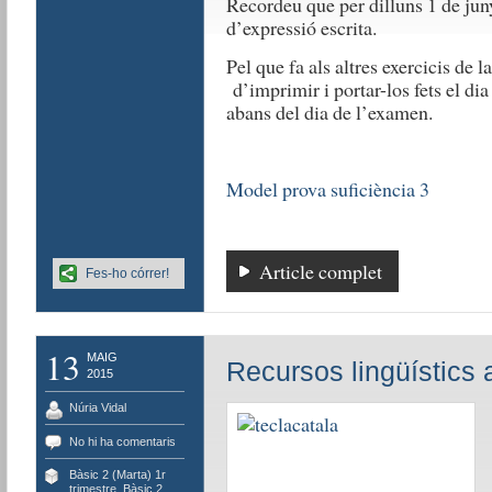
Recordeu que per dilluns 1 de juny
d’expressió escrita.
Pel que fa als altres exercicis de
d’imprimir i portar-los fets el di
abans del dia de l’examen.
Model prova suficiència 3
Article complet
Fes-ho córrer!
13
MAIG
Recursos lingüístics 
2015
Núria Vidal
No hi ha comentaris
Bàsic 2 (Marta) 1r
trimestre
,
Bàsic 2