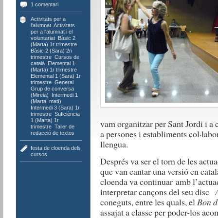
1 comentari
Activitats per a
l'alumnat
,
Activitats
per a l'alumnat i el
voluntariat
,
Bàsic 2
(Marta) 1r trimestre
,
Bàsic 2 (Sara) 2n
trimestre
,
Cursos de
català
,
Elemental 1
(Marta) 1r trimestre
,
Elemental 1 (Sara) 1r
trimestre
,
General
,
Grup de conversa
(Mireia)
,
Intermedi 1
(Marta, matí)
,
Intermedi 3 (Sara) 1r
trimestre
,
Suficiència
1 (Marta) 1r
vam organitzar per Sant Jordi i a
trimestre
,
Taller de
a persones i establiments col·labo
redacció de textos
llengua.
festa de cloenda dels
cursos
Després va ser el torn de les actu
que van cantar una versió en catal
cloenda va continuar amb l’actua
interpretar cançons del seu disc
coneguts, entre les quals, el
Bon d
assajat a classe per poder-los aco