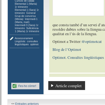
Cursos de català
,
Elemental 1 (Marta)
1r trimestre
,
Elemental 1 (Sara) 1r
trimestre
,
General
,
Grup de conversa
(Mireia)
,
Intermedi 1
(Marta, matí)
,
que consta també d’un servei d’ate
Intermedi 3 (Sara) 1r
resoldre dubtes sobre la llengua c
trimestre
,
Suficiència
1 (Marta) 1r trimestre
qualitat en l’ús de la llengua.
Assessorament
Optimot a Twitter:
@optimotcat
Lingüístic
,
consultes
lingüístiques
,
optimot
Blog de l’Optimot
Optimot. Consultes lingüístiques
Article complet
Fes-ho córrer!
<<
Entrades anteriors