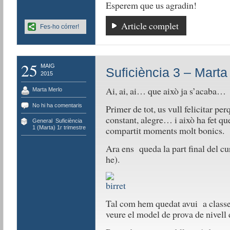
Esperem que us agradin!
Article complet
Fes-ho córrer!
25
MAIG
Suficiència 3 – Marta
2015
Ai, ai, ai… que això ja s’acaba…
Marta Merlo
No hi ha comentaris
Primer de tot, us vull felicitar pe
constant, alegre… i això ha fet q
General
,
Suficiència
compartit moments molt bonics.
1 (Marta) 1r trimestre
Ara ens queda la part final del cu
he).
Tal com hem quedat avui a classe
veure el model de prova de nivell 