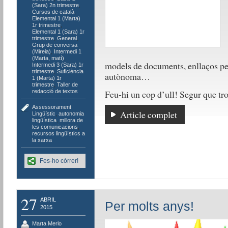
(Sara) 2n trimestre
,
Cursos de català
,
Elemental 1 (Marta)
1r trimestre
,
Elemental 1 (Sara) 1r
trimestre
,
General
,
Grup de conversa
(Mireia)
,
Intermedi 1
(Marta, matí)
,
models de documents, enllaços pe
Intermedi 3 (Sara) 1r
trimestre
,
Suficiència
autònoma…
1 (Marta) 1r
trimestre
,
Taller de
Feu-hi un cop d’ull! Segur que tro
redacció de textos
Assessorament
Article complet
Lingüístic
,
autonomia
lingüística
,
millora de
les comunicacions
,
recursos lingüístics a
la xarxa
Fes-ho córrer!
27
ABRIL
Per molts anys!
2015
Marta Merlo