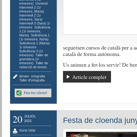
trimestre)
,
General
,
Intermedi 2 (1r
trimestre, Marta)
,
Intermedi 2 (1r
trimestre, Sara)
,
Intermedi 3 (Sara) 1r
trimestre
,
Suficiència
1 (1r trimestre,
Marta)
,
Suficiència 1
(1r trimestre, Núria)
,
Suficiència 1 (Marta)
segueixen cursos de català per a a
1r trimestre
,
Suficiència 3 (1r
català de forma autònoma.
trimestre)
,
Taller de
gramàtica (1r
Us animen a fer-los servir! De ben
trimestre)
,
Taller de
redacció de textos
Article complet
dictats
,
ortografia
,
Taller d'ortografia
Fes-ho córrer!
20
JULIOL
Festa de cloenda jun
2015
Núria Vidal