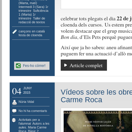
(Marta, matí)
,
Intermedi 3 (Sara) 1r
trimestre
,
Suficiència
1 (Marta) 1r
22 de j
celebrar tots plegats el dia
trimestre
,
Taller de
redacció de textos
cloenda dels cursos. Us estem prep
volem destacar que el grup music
cançons en català
,
festa de cloenda
Bon dia
, d’Els Pets perquè puguem
Així que ja ho sabeu: aneu afinant
puguem fer una actuació d’allò mé
Article complet
Fes-ho córrer!
04
JUNY
Vídeos sobre les obre
2015
Carme Roca
Núria Vidal
No hi ha comentaris
Activitats per a
l'alumnat
,
Autors a les
aules. Maria Carme
Roca
,
Bàsic 2