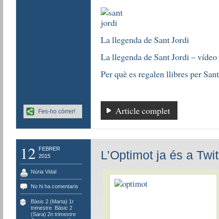
La llegenda de Sant Jordi
La llegenda de Sant Jordi – vídeo
Per què es regalen llibres per Sant
Article complet
Fes-ho córrer!
12
FEBRER
L’Optimot ja és a Twit
2015
Núria Vidal
No hi ha comentaris
Bàsic 2 (Marta) 1r
trimestre
,
Bàsic 2
(Sara) 2n trimestre
,