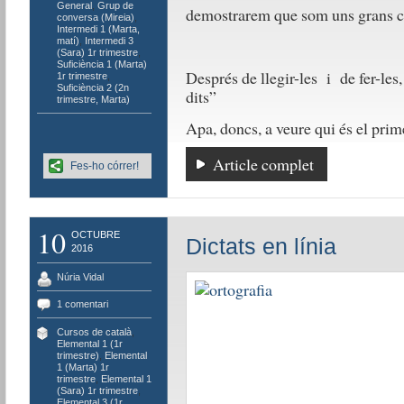
General
,
Grup de
demostrarem que som uns gran
conversa (Mireia)
,
Intermedi 1 (Marta,
matí)
,
Intermedi 3
(Sara) 1r trimestre
,
Suficiència 1 (Marta)
Després de llegir-les i de fer-les
1r trimestre
,
Suficiència 2 (2n
dits”
trimestre, Marta)
Apa, doncs, a veure qui és el prime
Article complet
Fes-ho córrer!
10
OCTUBRE
Dictats en línia
2016
Núria Vidal
1 comentari
Cursos de català
,
Elemental 1 (1r
trimestre)
,
Elemental
1 (Marta) 1r
trimestre
,
Elemental 1
(Sara) 1r trimestre
,
Elemental 3 (1r