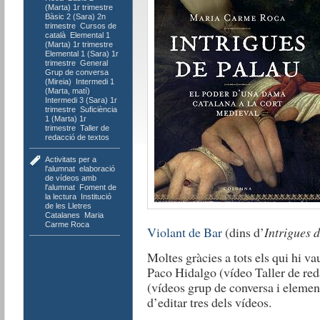
(Marta) 1r trimestre
,
Bàsic 2 (Sara) 2n
trimestre
,
Cursos de
català
,
Elemental 1
(Marta) 1r trimestre
,
Elemental 1 (Sara) 1r
trimestre
,
General
,
Grup de conversa
(Mireia)
,
Intermedi 1
(Marta, matí)
,
Intermedi 3 (Sara) 1r
trimestre
,
Suficiència
1 (Marta) 1r
trimestre
,
Taller de
redacció de textos
Activitats per a
l'alumnat
,
elaboració
de vídeos amb
l'alumnat
,
Foment de
la lectura
,
Institució
de les Lletres
Catalanes
,
Maria
Carme Roca
Violant de Bar
(dins d’
Intrigues 
Moltes gràcies a tots els qui hi va
Paco Hidalgo (vídeo Taller de red
(vídeos grup de conversa i element
d’editar tres dels vídeos.