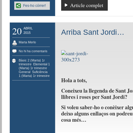
Article complet
Fes-ho córrer!
20
ABRIL
Arriba Sant Jordi…
2015
Marta Merlo
No hi ha comentaris
Bàsic 2 (Marta) 1r
trimestre
,
Elemental 1
(Marta) 1r trimestre
,
General
,
Suficiència
1 (Marta) 1r trimestre
Hola a tots,
Coneixeu la llegenda de Sant J
llibres i roses per Sant Jordi?
Si voleu saber-ho o conèixer al
deixo alguns enllaços on podreu
cosa més…