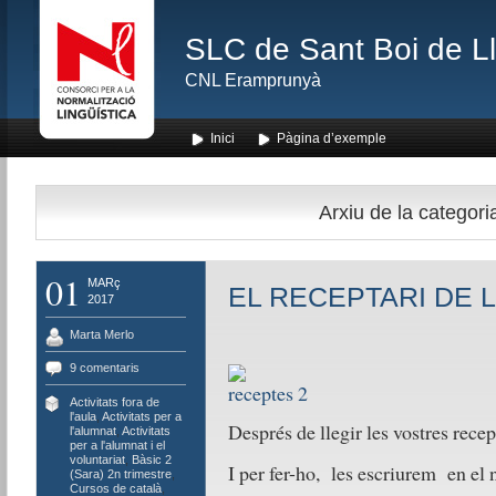
SLC de Sant Boi de L
CNL Eramprunyà
Inici
Pàgina d’exemple
Arxiu de la categoria
01
MARç
EL RECEPTARI DE 
2017
Marta Merlo
9 comentaris
Activitats fora de
l'aula
,
Activitats per a
Després de llegir les vostres recep
l'alumnat
,
Activitats
per a l'alumnat i el
voluntariat
,
Bàsic 2
I per fer-ho, les escriurem en e
(Sara) 2n trimestre
,
Cursos de català
,