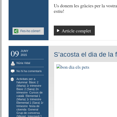
Us donem les gràcies per la vostra
estiu!
Article complet
Fes-ho córrer!
09
JUNY
S’acosta el dia de la 
2015
Núria Vidal
No hi ha comentaris
Activitats per a
l'alumnat
,
Bàsic 2
(Marta) 1r trimestre
,
Bàsic 2 (Sara) 2n
trimestre
,
Cursos de
català
,
Elemental 1
(Marta) 1r trimestre
,
Elemental 1 (Sara) 1r
trimestre
,
festa de
cloenda
,
General
,
Grup de conversa
(Mireia)
,
Intermedi 1