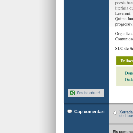
poesia han
literària 
Leveroni, 
Quima Jaum
progressiva
Organitzac
Comunica
SLC de Sa
Enllaço
Done
Dade
Fes-ho córrer!
Cap comentari
Xerrada
de Llob
Els comenta