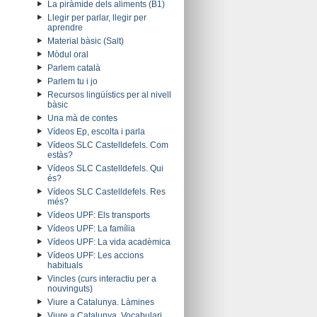
La piràmide dels aliments (B1)
Llegir per parlar, llegir per
aprendre
Material bàsic (Salt)
Mòdul oral
Parlem català
Parlem tu i jo
Recursos lingüístics per al nivell
bàsic
Una mà de contes
Vídeos Ep, escolta i parla
Vídeos SLC Castelldefels. Com
estàs?
Vídeos SLC Castelldefels. Qui
és?
Vídeos SLC Castelldefels. Res
més?
Vídeos UPF: Els transports
Vídeos UPF: La família
Vídeos UPF: La vida acadèmica
Vídeos UPF: Les accions
habituals
Vincles (curs interactiu per a
nouvinguts)
Viure a Catalunya. Làmines
Viure a Catalunya. Vocabulari