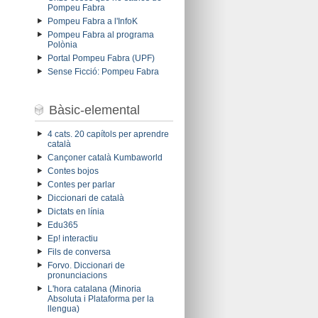
Pompeu Fabra
Pompeu Fabra a l'InfoK
Pompeu Fabra al programa
Polònia
Portal Pompeu Fabra (UPF)
Sense Ficció: Pompeu Fabra
Bàsic-elemental
4 cats. 20 capítols per aprendre
català
Cançoner català Kumbaworld
Contes bojos
Contes per parlar
Diccionari de català
Dictats en línia
Edu365
Ep! interactiu
Fils de conversa
Forvo. Diccionari de
pronunciacions
L'hora catalana (Minoria
Absoluta i Plataforma per la
llengua)