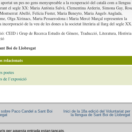
 aportat un pes no gens menyspreable a la recuperació del català com a llengua
durant el segle XX: Maria Antònia Salvà, Clementina Arderiu, Simona Gay, Ros
Montserrat Abelló, Felícia Fuster, Maria Beneyto, Maria Àngels Anglada,
e, Olga Xirinacs, Marta Pessarrodona i Maria Mercè Marçal representen la
 incorporació de la veu de les dones a la societat literària al llarg del segle XX
ió: CEID i Grup de Recerca Estudis de Gènere, Traducció, Literatura, Història 
ció
nt Boi de Llobregat
s relacionats
s poetes
s de l’exposició
 sobre Paco Candel a Sant Boi
Inici de la 18a edició del Voluntariat per
regat
la llengua de Sant Boi de Llobregat
ris per aquesta entrada estan tancats
.