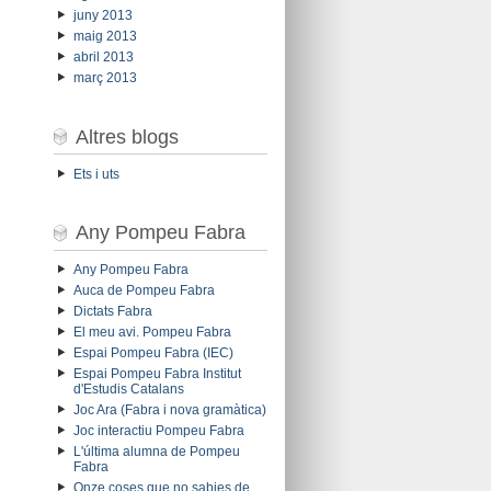
juny 2013
maig 2013
abril 2013
març 2013
Altres blogs
Ets i uts
Any Pompeu Fabra
Any Pompeu Fabra
Auca de Pompeu Fabra
Dictats Fabra
El meu avi. Pompeu Fabra
Espai Pompeu Fabra (IEC)
Espai Pompeu Fabra Institut
d'Estudis Catalans
Joc Ara (Fabra i nova gramàtica)
Joc interactiu Pompeu Fabra
L'última alumna de Pompeu
Fabra
Onze coses que no sabies de