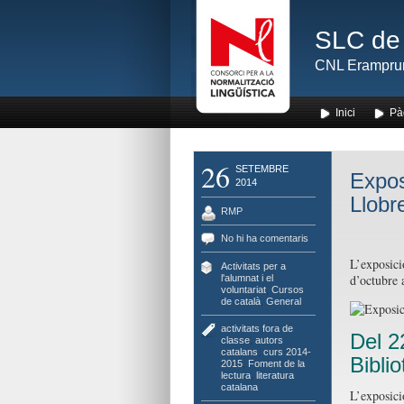
SLC de 
CNL Erampru
Inici
Pà
26
SETEMBRE
Expos
2014
Llobr
RMP
No hi ha comentaris
L’exposici
Activitats per a
d’octubre 
l'alumnat i el
voluntariat
,
Cursos
de català
,
General
activitats fora de
Del 2
classe
,
autors
catalans
,
curs 2014-
Bibli
2015
,
Foment de la
lectura
,
literatura
catalana
L’exposici