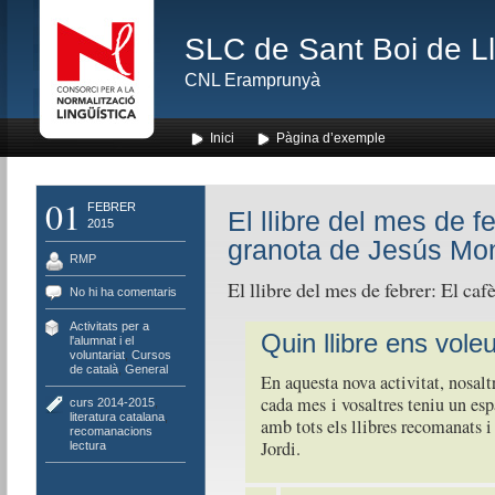
SLC de Sant Boi de L
CNL Eramprunyà
Inici
Pàgina d’exemple
01
FEBRER
El llibre del mes de fe
2015
granota de Jesús Mo
RMP
El llibre del mes de febrer: El ca
No hi ha comentaris
Activitats per a
Quin llibre ens vol
l'alumnat i el
voluntariat
,
Cursos
de català
,
General
En aquesta nova activitat, nosalt
cada mes i vosaltres teniu un esp
curs 2014-2015
,
literatura catalana
,
amb tots els llibres recomanats 
recomanacions
Jordi.
lectura