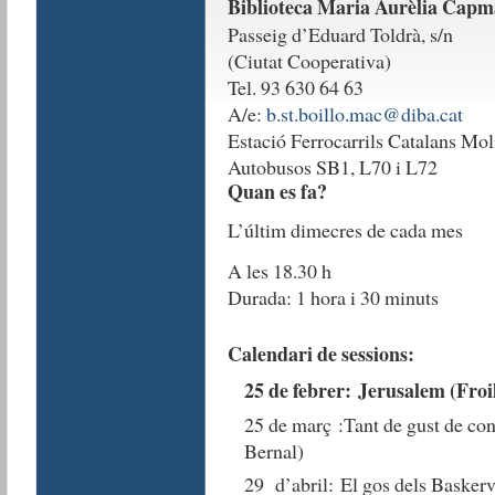
Biblioteca Maria Aurèlia Cap
Passeig d’Eduard Toldrà, s/n
(Ciutat Cooperativa)
Tel. 93 630 64 63
A/e:
b.st.boillo.mac@diba.cat
Estació Ferrocarrils Catalans Mo
Autobusos SB1, L70 i L72
Quan es fa?
L’últim dimecres de cada mes
A les 18.30 h
Durada: 1 hora i 30 minuts
Calendari de sessions:
25 de febrer: Jerusalem (Fro
25 de març :Tant de gust de co
Bernal)
29 d’abril: El gos dels Basker