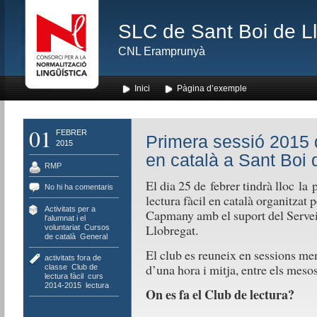
SLC de Sant Boi de L
CNL Eramprunyà
Inici
Pàgina d’exemple
01
FEBRER
Primera sessió 2015 d
2015
en català a Sant Boi 
RMP
El dia 25 de febrer tindrà lloc la
No hi ha comentaris
lectura fàcil en català organitzat 
Activitats per a
Capmany amb el suport del Servei
l'alumnat i el
Llobregat.
voluntariat
,
Cursos
de català
,
General
El club es reuneix en sessions m
activitats fora de
d’una hora i mitja, entre els mesos
classe
,
Club de
lectura fàcil
,
curs
2014-2015
,
lectura
On es fa el Club de lectura?