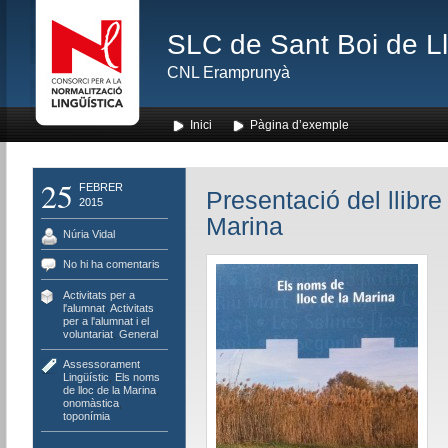
SLC de Sant Boi de L
CNL Eramprunyà
Inici
Pàgina d’exemple
25
FEBRER
Presentació del llibre
2015
Marina
Núria Vidal
No hi ha comentaris
Activitats per a
l'alumnat
,
Activitats
per a l'alumnat i el
voluntariat
,
General
Assessorament
Lingüístic
,
Els noms
de lloc de la Marina
,
onomàstica
,
toponímia