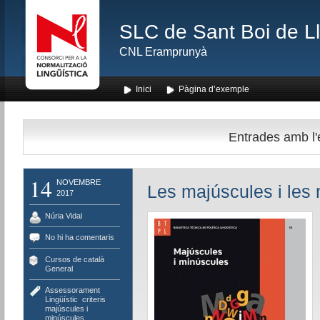
SLC de Sant Boi de L
CNL Eramprunyà
Inici
Pàgina d’exemple
Entrades amb l'
14
NOVEMBRE
Les majúscules i les
2017
Núria Vidal
No hi ha comentaris
Cursos de català
,
General
Assessorament
Lingüístic
,
criteris
,
majúscules i
minúscules