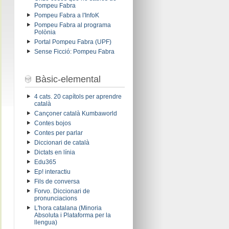
Pompeu Fabra
Pompeu Fabra a l'InfoK
Pompeu Fabra al programa
Polònia
Portal Pompeu Fabra (UPF)
Sense Ficció: Pompeu Fabra
Bàsic-elemental
4 cats. 20 capítols per aprendre
català
Cançoner català Kumbaworld
Contes bojos
Contes per parlar
Diccionari de català
Dictats en línia
Edu365
Ep! interactiu
Fils de conversa
Forvo. Diccionari de
pronunciacions
L'hora catalana (Minoria
Absoluta i Plataforma per la
llengua)