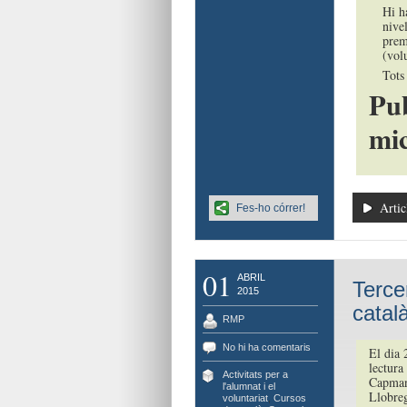
Hi h
nive
prem
(volu
Tots 
Pub
mic
Artic
Fes-ho córrer!
01
ABRIL
Terce
2015
catal
RMP
No hi ha comentaris
El dia 
lectura
Activitats per a
Capmany
l'alumnat i el
Llobreg
voluntariat
,
Cursos