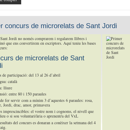
r concurs de microrelats de Sant Jordi
Sant Jordi no només comprarem i regalarem llibres i
sinó que ens convertirem en escriptors. Aquí teniu les bases
curs:
curs de microrelats de Sant
i
 de participació: del 13 al 26 d’abril
gua: català
: lliure
nsió: entre 80 i 150 paraules
de fer servir com a mínim 3 d’aquestes 6 paraules: rosa,
re, Jordi, drac, amor, primavera
s imprescincibles: el vostre nom i cognoms, el nivell que
dieu o si sou voluntari/ària o aprenent/a del VxL
resultats del concurs es donaran a conèixer la setmana del 4
aig.