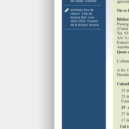
aproxim
de català
,
General
On es f
activitats fora de
classe
,
Club de
lectura fàcil
,
curs
Biblio
2014-2015
,
Foment
Passeig
de la lectura
,
lectura
(Ciutat
Tel. 93
A/e:
b.
Estació
Autobu
Quan e
L’últim
A les 1
Durada:
Calenda
25 d
25 d
Carm
29 d
27 d
17 d
Cal t