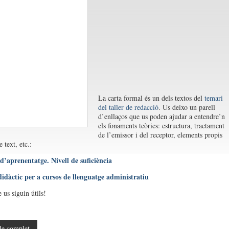
La carta formal és un dels textos del
temari
del taller de redacció
. Us deixo un parell
d’enllaços que us poden ajudar a entendre’n
els fonaments teòrics: estructura, tractament
de l’emissor i del receptor, elements propis
e text, etc.:
 d’aprenentatge. Nivell de suficiència
didàctic per a cursos de llenguatge administratiu
 us siguin útils!
le complet