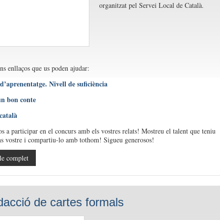
organitzat pel Servei Local de Català.
ns enllaços que us poden ajudar:
 d’aprenentatge. Nivell de suficiència
n bon conte
català
 a participar en el concurs amb els vostres relats! Mostreu el talent que teniu
s vostre i compartiu-lo amb tothom! Sigueu generosos!
le complet
dacció de cartes formals