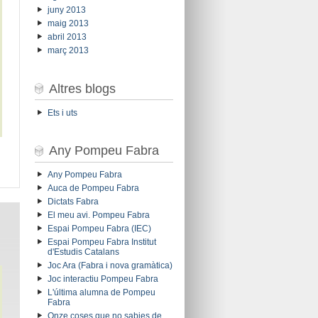
juny 2013
maig 2013
abril 2013
març 2013
Altres blogs
Ets i uts
Any Pompeu Fabra
Any Pompeu Fabra
Auca de Pompeu Fabra
Dictats Fabra
El meu avi. Pompeu Fabra
Espai Pompeu Fabra (IEC)
Espai Pompeu Fabra Institut
d'Estudis Catalans
Joc Ara (Fabra i nova gramàtica)
Joc interactiu Pompeu Fabra
L'última alumna de Pompeu
Fabra
Onze coses que no sabies de