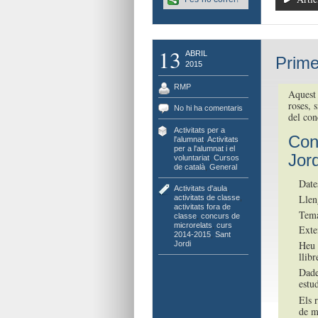
13
ABRIL
Prime
2015
RMP
Aquest 
roses, 
No hi ha comentaris
del con
Activitats per a
Con
l'alumnat
,
Activitats
per a l'alumnat i el
Jord
voluntariat
,
Cursos
de català
,
General
Dates
Activitats d'aula
,
Llen
activitats de classe
,
activitats fora de
Tema
classe
,
concurs de
microrelats
,
curs
Exte
2014-2015
,
Sant
Heu 
Jordi
llib
Dade
estu
Els 
de m