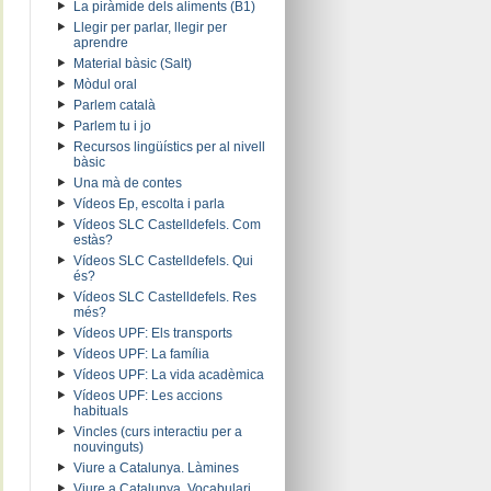
La piràmide dels aliments (B1)
Llegir per parlar, llegir per
aprendre
Material bàsic (Salt)
Mòdul oral
Parlem català
Parlem tu i jo
Recursos lingüístics per al nivell
bàsic
Una mà de contes
Vídeos Ep, escolta i parla
Vídeos SLC Castelldefels. Com
estàs?
Vídeos SLC Castelldefels. Qui
és?
Vídeos SLC Castelldefels. Res
més?
Vídeos UPF: Els transports
Vídeos UPF: La família
Vídeos UPF: La vida acadèmica
Vídeos UPF: Les accions
habituals
Vincles (curs interactiu per a
nouvinguts)
Viure a Catalunya. Làmines
Viure a Catalunya. Vocabulari