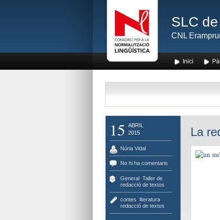
SLC de 
CNL Erampru
Inici
Pà
15
ABRIL
La re
2015
Núria Vidal
No hi ha comentaris
General
,
Taller de
redacció de textos
contes
,
literatura
,
redacció de textos