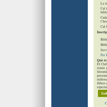
La in
Cal t
bibli
Cada 
l’he
Cal h
Inscrip
Bibl
Bibl
Serv
Per 
Què és 
El Club
reunir 
literatu
persone
millora
llibres
especia
Enll
C