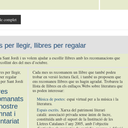
le complet
s per llegir, llibres per regalar
a Sant Jordi i us volem ajudar a escollir llibres amb les recomanacions que
collint des del mes d’octubre.
Cada mes us recomanem un llibre que també podeu
trobar en versió lectura fàcil, i també us proposem que
 per Sant Jordi
ens recomaneu llibres que us hagin agradat. Trobareu la
llista de llibres en els enllaços.Webs sobre literatura que
res
us poden interessar:
omanats
Música de poetes
: espai virtual per a la música i la
literatura.
nostre
Espais escrits
. Xarxa del patrimoni literari
mnat i
català: associació privada sense ànim de lucre,
constituïda amb el suport de la Institució de les
ntariat
Lletres Catalanes l’any 2005, amb l’objectiu