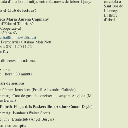
ada d’una hora i mitja, entre els mesos de febrer i juny.
a el Club de lectura?
El llibre
teca Maria Aurèlia Capmany
d’abril
 d’Eduard Toldrà, s/n
 Cooperativa)
 630 64 63
st.boillo.mac@diba.cat
 Ferrocarrils Catalans Molí Nou
sos SB1, L70 i L72
s fa?
 dimecres de cada mes
8.30 h
 1 hora i 30 minuts
ri de sessions:
e febrer: Jerusalem (Froilà Alexandre Galindo)
e març :Tant de gust de conèixer-la, senyora Anglada (M.
e Bernal)
’abril: El gos dels Baskerville (Arthur Conan Doyle)
e maig: Ivanhoe (Walter Scott)
e juny: L’anticlub (Àngel Burgas)
enir en compte: