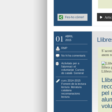
Artic
Fes-ho córrer!
01
ABRIL
Llibre
2015
RMP
S’acost
anem re
No hi ha comentaris
Activitats per a
l'alumnat i el
voluntariat
,
Cursos
Llibres
de català
,
General
Llib
curs 2014-2015
,
Foment de la lectura
,
rec
lectura
,
literatura
catalana
,
pel 
recomanacions
lectura
alu
volu