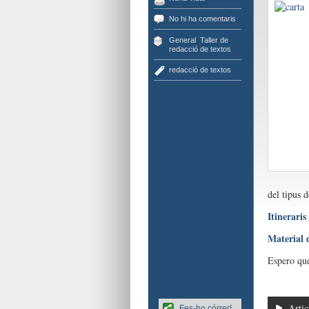
No hi ha comentaris
General
,
Taller de
redacció de textos
redacció de textos
del tipus d
Itineraris
Material 
Espero que
Artic
Fes-ho córrer!