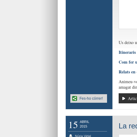
Us deixo u
Itineraris
Com fer u
Relats en 
Animeu-vos
amagat din
Artic
Fes-ho córrer!
15
ABRIL
La re
2015
Núria Vidal