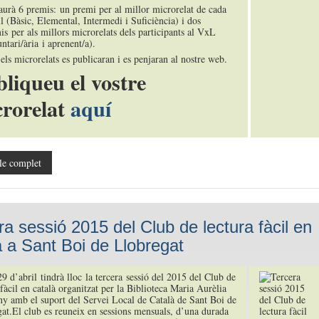
aurà 6 premis: un premi per al millor microrelat de cada
ll (Bàsic, Elemental, Intermedi i Suficiència) i dos
is per als millors microrelats dels participants al VxL
ntari/ària i aprenent/a).
els microrelats es publicaran i es penjaran al nostre web.
liqueu el vostre
rorelat
aquí
le complet
ra sessió 2015 del Club de lectura fàcil en
à a Sant Boi de Llobregat
29 d’abril tindrà lloc la tercera sessió del 2015 del Club de
 fàcil en català organitzat per la Biblioteca Maria Aurèlia
 amb el suport del Servei Local de Català de Sant Boi de
at.El club es reuneix en sessions mensuals, d’una durada