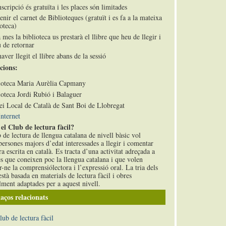
scripció és gratuïta i les places són limitades
enir el carnet de Biblioteques (gratuït i es fa a la mateixa
oteca)
mes la biblioteca us prestarà el llibre que heu de llegir i
u de retornar
aver llegit el llibre abans de la sessió
cions:
ioteca Maria Aurèlia Capmany
ioteca Jordi Rubió i Balaguer
ei Local de Català de Sant Boi de Llobregat
Internet
el Club de lectura fàcil?
 de lectura de llengua catalana de nivell bàsic vol
persones majors d’edat interessades a llegir i comentar
ra escrita en català. Es tracta d’una activitat adreçada a
s que coneixen poc la llengua catalana i que volen
r-ne la comprensiólectora i l’expressió oral. La tria dels
 està basada en materials de lectura fàcil i obres
lment adaptades per a aquest nivell.
aços relacionats
lub de lectura fàcil