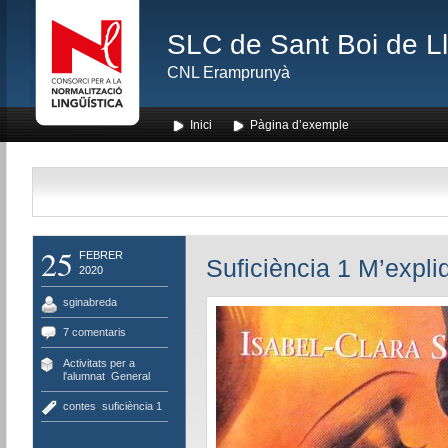
SLC de Sant Boi de L
CNL Eramprunyà
Inici
Pàgina d’exemple
25
FEBRER
Suficiència 1 M’expl
2020
sginabreda
7 comentaris
Activitats per a
l'alumnat
,
General
contes
,
suficiència 1