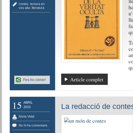
ll
contes
,
lectura en
ha
veu alta
,
literatura
n’
ll
fa
qu
Ta
co
an
co
qu
Article complet
Fes-ho córrer!
15
ABRIL
La redacció de conte
2015
Núria Vidal
No hi ha comentaris