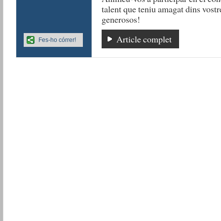
talent que teniu amagat dins vost
generosos!
Article complet
Fes-ho córrer!