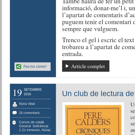
També haurà de fer un petit 
informació, donar-me’l i, un
l’apartat de comentaris d’aq
puguem tenir el comentari de
sempre que vulguem.
Trenco el gel i escric el tex
trobareu a l’apartat de come
entrada.
Article complet
Fes-ho córrer!
19
SETEMBRE
Un club de lectura de
2016
Us
Núria Vidal
se
16 comentaris
co
se
Cursos de català
,
General
,
Suficiència
au
1 (1r trimestre, Núria)