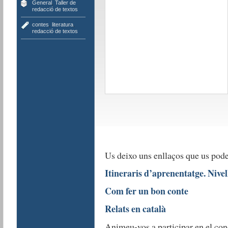
General
,
Taller de
redacció de textos
contes
,
literatura
,
redacció de textos
Us deixo uns enllaços que us pode
Itineraris d’aprenentatge. Nivell
Com fer un bon conte
Relats en català
Animeu-vos a participar en el con