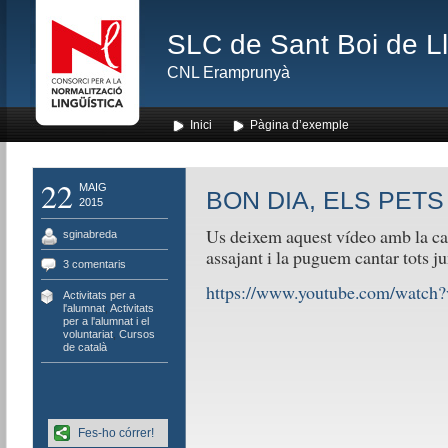
SLC de Sant Boi de L
CNL Eramprunyà
Inici
Pàgina d’exemple
22
MAIG
BON DIA, ELS PETS
2015
Us deixem aquest vídeo amb la ca
sginabreda
assajant i la puguem cantar tots ju
3 comentaris
https://www.youtube.com/wat
Activitats per a
l'alumnat
,
Activitats
per a l'alumnat i el
voluntariat
,
Cursos
de català
Fes-ho córrer!