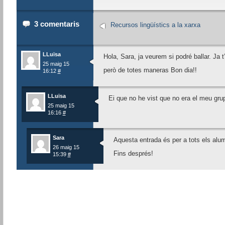
3 comentaris
Recursos lingüístics a la xarxa
LLuïsa
Hola, Sara, ja veurem si podré ballar. Ja t
25 maig 15
però de totes maneras Bon dia!!
16:12
#
LLuïsa
Ei que no he vist que no era el meu gru
25 maig 15
16:16
#
Sara
Aquesta entrada és per a tots els alum
26 maig 15
Fins després!
15:39
#