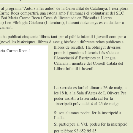
 al programa “Autors a les aules” de la Generalitat de Catalunya, l’escriptora
arme Roca compartirà una estona amb l’alumnat i el voluntariat del SLC
 Boi.Maria Carme Roca i Costa és llicenciada en Filosofia i Lletres
ia) i en Filologia Catalana (Literatura), i durant dotze anys es va dedicar a
yament.
a ha publicat cinquanta llibres tant per al públic infantil i juvenil com per a
(novel·les històriques, llibres d’assaig històric i diferents relats publicats a
llibres de reculls).
Ha obtingut diversos
premis i guardons literaris i és sòcia de
l’Associació d’Escriptors en Llengua
Catalana i membre del Consell Català del
Llibre Infantil i Juvenil.
La xerrada es farà el dimarts 26 de maig, a
les 18 h, a la Sala d’Actes de L’Olivera.Per
poder assistir a la xerrada cal fer la
inscripció prèvia del 4 al 25 de maig:
Si sou alumnes podeu fer la inscripció a
l’aula.
Si participeu al VxL podeu fer la inscripció:
per telèfon: 93 652 95 85