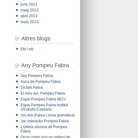
juny 2013
maig 2013
abril 2013
març 2013
Altres blogs
Ets i uts
Any Pompeu Fabra
Any Pompeu Fabra
Auca de Pompeu Fabra
Dictats Fabra
El meu avi. Pompeu Fabra
Espai Pompeu Fabra (IEC)
Espai Pompeu Fabra Institut
d'Estudis Catalans
Joc Ara (Fabra i nova gramàtica)
Joc interactiu Pompeu Fabra
L'última alumna de Pompeu
Fabra
Onze coses que no sabies de