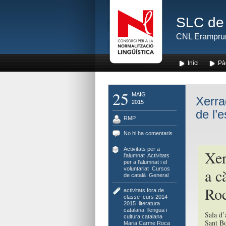
SLC de 
CNL Erampru
Inici
Pà
25
MAIG
Xerrad
2015
de l’
RMP
No hi ha comentaris
Activitats per a
Xer
l'alumnat
,
Activitats
per a l'alumnat i el
voluntariat
,
Cursos
a c
de català
,
General
Ro
activitats fora de
classe
,
curs 2014-
2015
,
literatura
catalana
,
llengua i
Sala d’
cultura catalana
,
Sant Bo
Maria Carme Roca