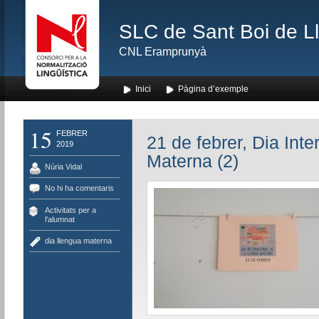
SLC de Sant Boi de L
CNL Eramprunyà
Inici
Pàgina d’exemple
15
FEBRER
21 de febrer, Dia Int
2019
Materna (2)
Núria Vidal
No hi ha comentaris
Activitats per a
l'alumnat
dia llengua materna