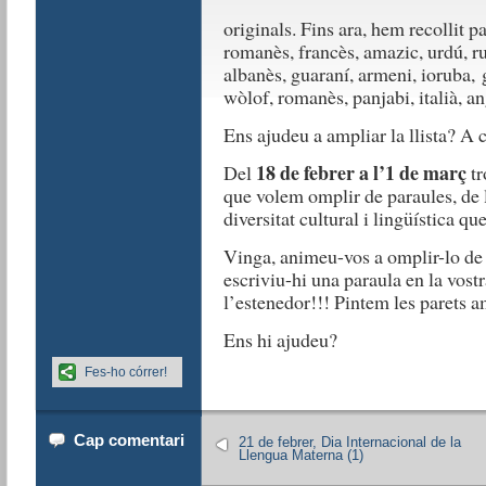
originals. Fins ara, hem recollit p
romanès, francès, amazic, urdú, rus,
albanès, guaraní, armeni, ioruba, g
wòlof, romanès, panjabi, italià, ang
Ens ajudeu a ampliar la llista? A
18 de febrer a l’1 de març
Del
tr
que volem omplir de paraules, de l
diversitat cultural i lingüística qu
Vinga, animeu-vos a omplir-lo de 
escriviu-hi una paraula en la vost
l’estenedor!!! Pintem les parets a
Ens hi ajudeu?
Fes-ho córrer!
Cap comentari
21 de febrer, Dia Internacional de la
Llengua Materna (1)