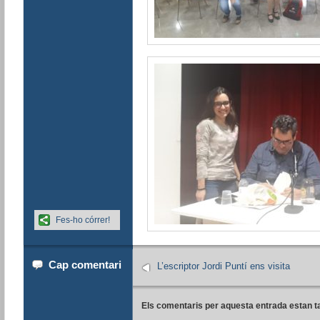
Fes-ho córrer!
Cap comentari
L’escriptor Jordi Puntí ens visita
Els comentaris per aquesta entrada estan t