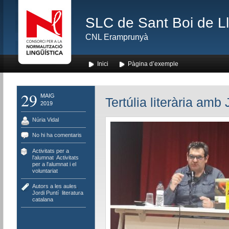
SLC de Sant Boi de L
CNL Eramprunyà
Inici
Pàgina d’exemple
29
MAIG
Tertúlia literària amb 
2019
Núria Vidal
No hi ha comentaris
Activitats per a
l'alumnat
,
Activitats
per a l'alumnat i el
voluntariat
Autors a les aules
,
Jordi Puntí
,
literatura
catalana