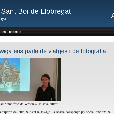
Sant Boi de Llobregat
nyà
gina d’exemple
wiga ens parla de viatges i de fotografia
amb una foto de Wroclaw, la seva ciutat.
 experta del curs ha estat la Jawiga, la nostra companya polonesa, que ens ha