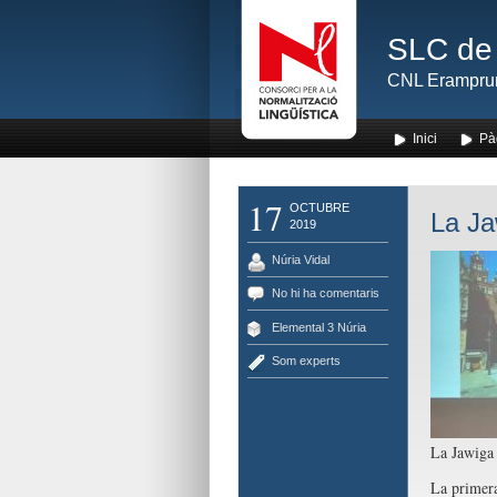
SLC de 
CNL Erampru
Inici
Pà
17
OCTUBRE
La Ja
2019
Núria Vidal
No hi ha comentaris
Elemental 3 Núria
Som experts
La Jawiga 
La primera