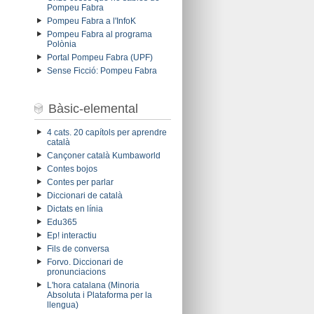
Pompeu Fabra
Pompeu Fabra a l'InfoK
Pompeu Fabra al programa
Polònia
Portal Pompeu Fabra (UPF)
Sense Ficció: Pompeu Fabra
Bàsic-elemental
4 cats. 20 capítols per aprendre
català
Cançoner català Kumbaworld
Contes bojos
Contes per parlar
Diccionari de català
Dictats en línia
Edu365
Ep! interactiu
Fils de conversa
Forvo. Diccionari de
pronunciacions
L'hora catalana (Minoria
Absoluta i Plataforma per la
llengua)