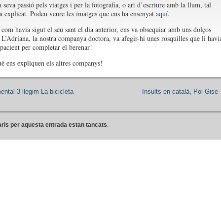
a seva passió pels viatges i per la fotografia, o art d’escriure amb la llum, tal
a explicat. Podeu veure les imatges que ens ha ensenyat
aquí
.
 com havia sigut el seu sant el dia anterior, ens va obsequiar amb uns dolços
 L’Adriana, la nostra companya doctora, va afegir-hi unes rosquilles que li havi
 pacient per completar el berenar!
è ens expliquen els altres companys!
ental 3 llegim La bicicleta
Insults en català, Pol Gise
ris per aquesta entrada estan tancats
.