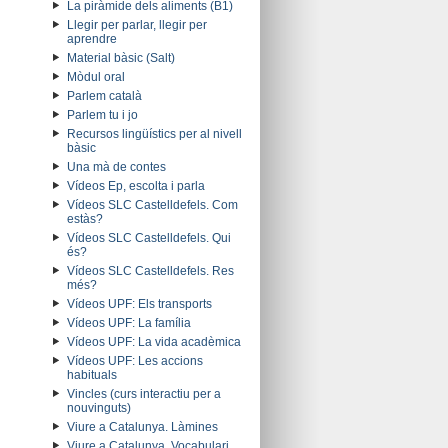
La piràmide dels aliments (B1)
Llegir per parlar, llegir per
aprendre
Material bàsic (Salt)
Mòdul oral
Parlem català
Parlem tu i jo
Recursos lingüístics per al nivell
bàsic
Una mà de contes
Vídeos Ep, escolta i parla
Vídeos SLC Castelldefels. Com
estàs?
Vídeos SLC Castelldefels. Qui
és?
Vídeos SLC Castelldefels. Res
més?
Vídeos UPF: Els transports
Vídeos UPF: La família
Vídeos UPF: La vida acadèmica
Vídeos UPF: Les accions
habituals
Vincles (curs interactiu per a
nouvinguts)
Viure a Catalunya. Làmines
Viure a Catalunya. Vocabulari