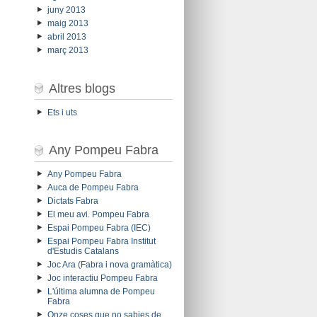
juny 2013
maig 2013
abril 2013
març 2013
Altres blogs
Ets i uts
Any Pompeu Fabra
Any Pompeu Fabra
Auca de Pompeu Fabra
Dictats Fabra
El meu avi. Pompeu Fabra
Espai Pompeu Fabra (IEC)
Espai Pompeu Fabra Institut
d'Estudis Catalans
Joc Ara (Fabra i nova gramàtica)
Joc interactiu Pompeu Fabra
L'última alumna de Pompeu
Fabra
Onze coses que no sabies de