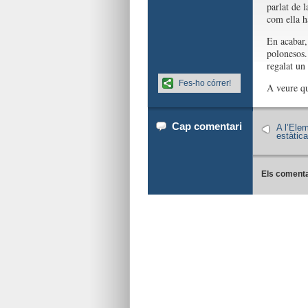
parlat de l
com ella h
En acabar,
polonesos.
regalat un
Fes-ho córrer!
A veure qu
Cap comentari
A l’Elem
estàtica
Els comenta