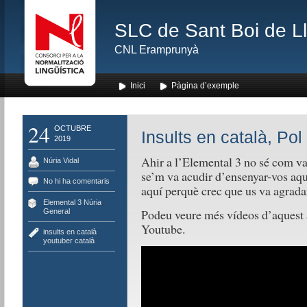
SLC de Sant Boi de L
CNL Eramprunyà
Inici
Pàgina d’exemple
24
OCTUBRE
Insults en català, Pol
2019
Ahir a l’Elemental 3 no sé com vam
Núria Vidal
se’m va acudir d’ensenyar-vos aqu
No hi ha comentaris
aquí perquè crec que us va agrada
Elemental 3 Núria
,
Podeu veure més vídeos d’aquest a
General
Youtube.
insults en català
,
youtuber català