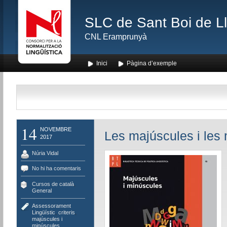
SLC de Sant Boi de L
CNL Eramprunyà
Inici
Pàgina d’exemple
14
NOVEMBRE
Les majúscules i les
2017
Núria Vidal
No hi ha comentaris
Cursos de català
,
General
Assessorament
Lingüístic
,
criteris
,
majúscules i
minúscules